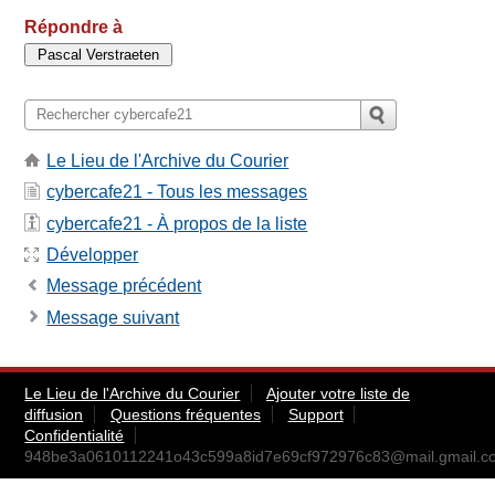
Répondre à
Le Lieu de l'Archive du Courier
cybercafe21 - Tous les messages
cybercafe21 - À propos de la liste
Développer
Message précédent
Message suivant
Le Lieu de l'Archive du Courier
Ajouter votre liste de
diffusion
Questions fréquentes
Support
Confidentialité
948be3a0610112241o43c599a8id7e69cf972976c83@mail.gmail.c