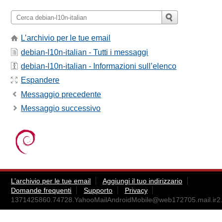
L’archivio per le tue email
debian-l10n-italian - Tutti i messaggi
debian-l10n-italian - Informazioni sull’elenco
Espandere
Messaggio precedente
Messaggio successivo
L’archivio per le tue email
Aggiungi il tuo indirizzario
Domande frequenti
Supporto
Privacy
1371425860.74728.YahooMailAndroidMobile@web172705.mail.ir2