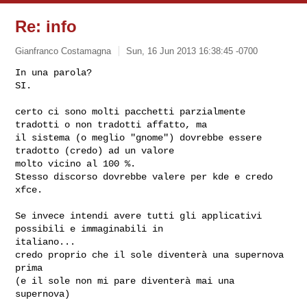
Re: info
Gianfranco Costamagna
Sun, 16 Jun 2013 16:38:45 -0700
In una parola?

SI.

certo ci sono molti pacchetti parzialmente 
tradotti o non tradotti affatto, ma 

il sistema (o meglio "gnome") dovrebbe essere 
tradotto (credo) ad un valore 

molto vicino al 100 %.

Stesso discorso dovrebbe valere per kde e credo 
xfce.
Se invece intendi avere tutti gli applicativi 
possibili e immaginabili in 

italiano...

credo proprio che il sole diventerà una supernova 
prima

(e il sole non mi pare diventerà mai una 
supernova)
