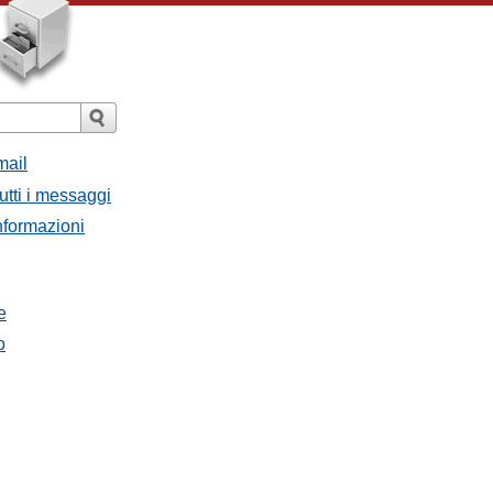
mail
utti i messaggi
Informazioni
e
o