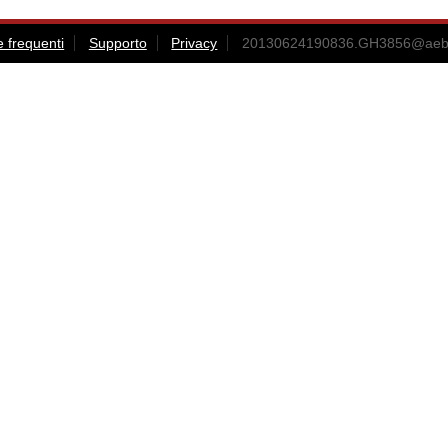
frequenti
Supporto
Privacy
20130624190836.GH3856@aebea.