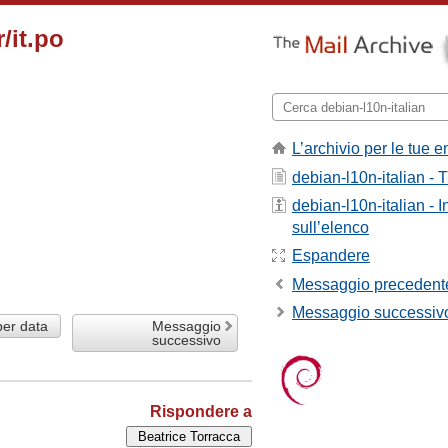
/it.po
L’archivio per le tue e
debian-l10n-italian - T
debian-l10n-italian - 
sull’elenco
Espandere
Messaggio precedent
Messaggio successiv
per data
Messaggio
successivo
Rispondere a