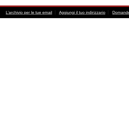
L’archivio per le tue email
Aggiungi il tuo indirizzario
Domande 