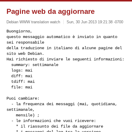
Pagine web da aggiornare
Debian WWW translation watch
Sun, 30 Jun 2013 19:21:38 -0700
Buongiorno,

questo messaggio automatico è inviato in quanto 
sei responsabile

della traduzione in italiano di alcune pagine del 
sito web Debian.

Hai richiesto di inviare le seguenti informazioni:

  summary: settimanale

  logs: mai

  diff: mai

  tdiff: mai

  file: mai
Puoi cambiare:

  - la frequenza dei messaggi (mai, quotidiana, 
settimanale,

    mensile) ;

  - le informazioni che vuoi ricevere:

    * il riassunto dei file da aggiornare

    * i messaggi del log tra la versione 