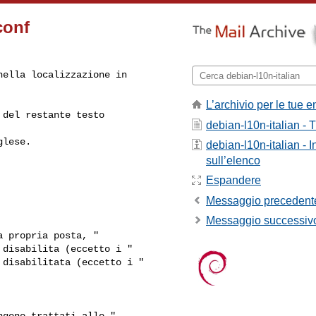
conf
ella localizzazione in 

L’archivio per le tue e
del restante testo 

debian-l10n-italian - T
glese.
debian-l10n-italian - 
sull’elenco
Espandere
Messaggio precedent
Messaggio successiv
disabilita (eccetto i "

disabilitata (eccetto i "
