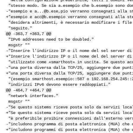
 "stesso modo. Se sia a.esempio che b.esempio sono domini locali, acc@a."

-"esempio e 
a...@b.ese
,pio verranno consegnati alla st
+"esempio e 
acc@b.esempio
 verranno consegnati alla ste
 "desidera altrimenti, è necessario modificare i file di configurazione in "

 "seguito."

@@ -363,7 +363,7 @@

 "IPv6 addresses need to be doubled."

 msgstr ""

-"Inserire l'indirizzo IP o il nome del sel server di 
+"Inserire l'indirizzo IP o il nome del del server di 
 "utilizzato come «smarthost» in uscita. Se questo accetta la posta solo su "

-"una porta diversa dalla TCP/25, aggiungere due punti
+"una porta diversa dalla TCP/25, aggiungere due punti
 "(esempio smarthost.esempio::587 o 192.168.254.245::2525). I due punti negli "

 "indirizzi IPv6 devono essere raddoppiati."

@@ -464,7 +464,7 @@

 "network interfaces."

 msgstr ""

-"Se questo sistems riceve posta solo da servizi local
+"Se questo sistema riceve posta solo da servizi local
 "è preferibile proibire connessioni dall'esterno verso Exim. Questi servizi "

-"includono programma di posta elettronica (MUA) che c
+"includono programmi di posta elettronica (MUA) che c