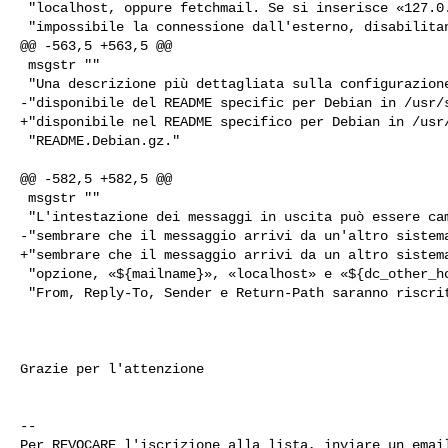
 "localhost, oppure fetchmail. Se si inserisce «127.0.0.1» si rende "

 "impossibile la connessione dall'esterno, disabilitando quindi l'ascolto su "

@@ -563,5 +563,5 @@

 msgstr ""

 "Una descrizione più dettagliata sulla configurazione divisa o meno in file è "

-"disponibile del README specific per Debian in /usr/s
+"disponibile nel README specifico per Debian in /usr/
 "README.Debian.gz."

@@ -582,5 +582,5 @@

 msgstr ""

 "L'intestazione dei messaggi in uscita può essere cambiata in modo da far "

-"sembrare che il messaggio arrivi da un'altro sistema
+"sembrare che il messaggio arrivi da un altro sistema
 "opzione, «${mailname}», «localhost» e «${dc_other_hostnames}» nei campi "

 "From, Reply-To, Sender e Return-Path saranno riscritti."

Grazie per l'attenzione

-- 
