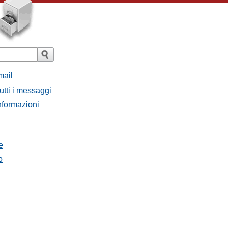
mail
utti i messaggi
Informazioni
e
o