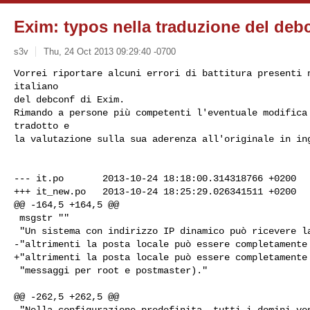
Exim: typos nella traduzione del deb
s3v
Thu, 24 Oct 2013 09:29:40 -0700
Vorrei riportare alcuni errori di battitura presenti n
italiano

del debconf di Exim.

Rimando a persone più competenti l'eventuale modifica 
tradotto e

la valutazione sulla sua aderenza all'originale in in
--- it.po       2013-10-24 18:18:00.314318766 +0200

+++ it_new.po   2013-10-24 18:25:29.026341511 +0200

@@ -164,5 +164,5 @@

 msgstr ""

 "Un sistema con indirizzo IP dinamico può ricevere la propria posta, "

-"altrimenti la posta locale può essere completamente 
+"altrimenti la posta locale può essere completamente 
 "messaggi per root e postmaster)."

@@ -262,5 +262,5 @@

 "Nella configurazione predefinita, tutti i domini vengono trattati allo "
