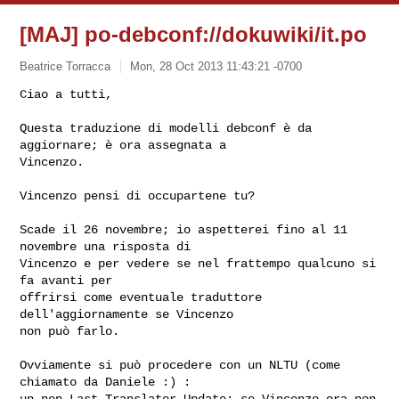
[MAJ] po-debconf://dokuwiki/it.po
Beatrice Torracca
Mon, 28 Oct 2013 11:43:21 -0700
Ciao a tutti,

Questa traduzione di modelli debconf è da 
aggiornare; è ora assegnata a

Vincenzo.
Vincenzo pensi di occupartene tu?

Scade il 26 novembre; io aspetterei fino al 11 
novembre una risposta di

Vincenzo e per vedere se nel frattempo qualcuno si 
fa avanti per

offrirsi come eventuale traduttore 
dell'aggiornamente se Vincenzo

non può farlo.

Ovviamente si può procedere con un NLTU (come 
chiamato da Daniele :) :

un non-Last-Translator Update; se Vincenzo ora non 