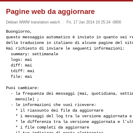
Pagine web da aggiornare
Debian WWW translation watch
Fri, 17 Jan 2014 10:25:24 -0800
Buongiorno,

questo messaggio automatico è inviato in quanto sei re
della traduzione in italiano di alcune pagine del sito
Hai richiesto di inviare le seguenti informazioni:

  summary: settimanale

  logs: mai

  diff: mai

  tdiff: mai

  file: mai
Puoi cambiare:

  - la frequenza dei messaggi (mai, quotidiana, settimanale,

    mensile) ;

  - le informazioni che vuoi ricevere:

    * il riassunto dei file da aggiornare

    * i messaggi del log tra la versione aggiornata e l'ultima tradotta

    * le differenza tra la versione aggiornata e l'ultima tradotta

    * i file completi da aggiornare

  - il tuo indirizzo di posta elettronica
