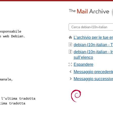
sponsabile

 web Debian.

L’archivio per le tue e
debian-l10n-italian - T
debian-l10n-italian - 
sull’elenco
Espandere
Messaggio precedent
Messaggio successiv