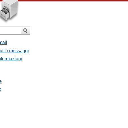
mail
utti i messaggi
Informazioni
e
o