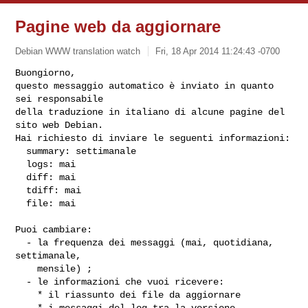
Pagine web da aggiornare
Debian WWW translation watch
Fri, 18 Apr 2014 11:24:43 -0700
Buongiorno,

questo messaggio automatico è inviato in quanto 
sei responsabile

della traduzione in italiano di alcune pagine del 
sito web Debian.

Hai richiesto di inviare le seguenti informazioni:

  summary: settimanale

  logs: mai

  diff: mai

  tdiff: mai

  file: mai
Puoi cambiare:

  - la frequenza dei messaggi (mai, quotidiana, 
settimanale,

    mensile) ;

  - le informazioni che vuoi ricevere:

    * il riassunto dei file da aggiornare

    * i messaggi del log tra la versione 