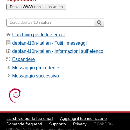
L’archivio per le tue email
debian-l10n-italian - Tutti i messaggi
debian-l10n-italian - Informazioni sull’elenco
Espandere
Messaggio precedente
Messaggio successivo
L’archivio per le tue email
Aggiungi il tuo indirizzario
Domande frequenti
Supporto
Privacy
E1WbDBr-
0000Gc-AZ@wolkenstein.debian.org