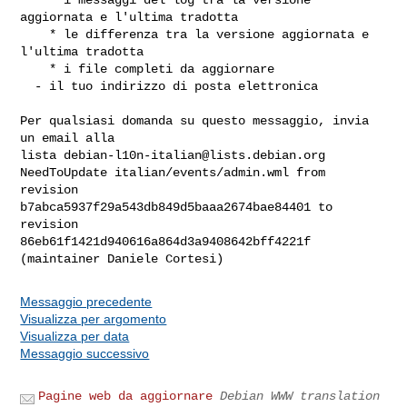
aggiornata e l'ultima tradotta

    * le differenza tra la versione aggiornata e 
l'ultima tradotta

    * i file completi da aggiornare

  - il tuo indirizzo di posta elettronica

Per qualsiasi domanda su questo messaggio, invia 
un email alla

lista 
debian-l10n-italian@lists.debian.org
NeedToUpdate italian/events/admin.wml from 
revision 

b7abca5937f29a543db849d5baaa2674bae84401 to 
revision 

86eb61f1421d940616a864d3a9408642bff4221f 
Messaggio precedente
Visualizza per argomento
Visualizza per data
Messaggio successivo
Pagine web da aggiornare
Debian WWW translation