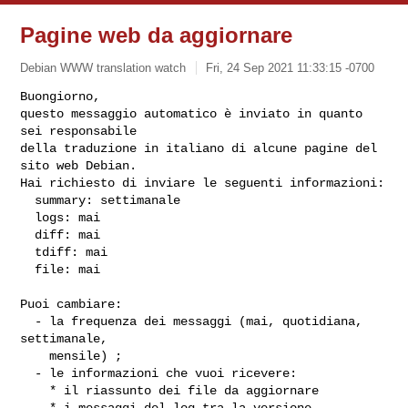
Pagine web da aggiornare
Debian WWW translation watch
Fri, 24 Sep 2021 11:33:15 -0700
Buongiorno,

questo messaggio automatico è inviato in quanto 
sei responsabile

della traduzione in italiano di alcune pagine del 
sito web Debian.

Hai richiesto di inviare le seguenti informazioni:

  summary: settimanale

  logs: mai

  diff: mai

  tdiff: mai

  file: mai
Puoi cambiare:

  - la frequenza dei messaggi (mai, quotidiana, 
settimanale,

    mensile) ;

  - le informazioni che vuoi ricevere:

    * il riassunto dei file da aggiornare

    * i messaggi del log tra la versione 