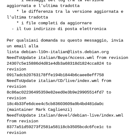
aggiornata e l'ultima tradotta

    * le differenza tra la versione aggiornata e 
l'ultima tradotta

    * i file completi da aggiornare

  - il tuo indirizzo di posta elettronica

Per qualsiasi domanda su questo messaggio, invia 
un email alla

lista 
debian-l10n-italian@lists.debian.org
NeedToUpdate italian/Bugs/Access.wml from revision 

24307c5e15886d4d81e4db3a68318d1824cca824 to 
revision 

0917adcb20763178ffe194b1844b6caee8eff758

NeedToUpdate italian/CD/live/index.wml from 
revision 

8c86ac02236495359e82eed0e3b9e29905514fd7 to 
revision 

18c4b33fe6dcee4c5cb83603609a9b4bd481da0c 
(maintainer Mark Caglienzi)

NeedToUpdate italian/devel/debian-live/index.wml 
from revision 

8377a51d59273f2581a58118cb3505bcdc6fce1c to 
revision 
