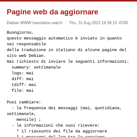
Pagine web da aggiornare
Debian WWW translation watch
Thu, 31 Aug 2023 19:39:15 -0700
Buongiorno,

questo messaggio automatico è inviato in quanto 
sei responsabile

della traduzione in italiano di alcune pagine del 
sito web Debian.

Hai richiesto di inviare le seguenti informazioni:

  summary: settimanale

  logs: mai

  diff: mai

  tdiff: mai

  file: mai
Puoi cambiare:

  - la frequenza dei messaggi (mai, quotidiana, 
settimanale,

    mensile) ;

  - le informazioni che vuoi ricevere:

    * il riassunto dei file da aggiornare

    * i messaggi del log tra la versione 