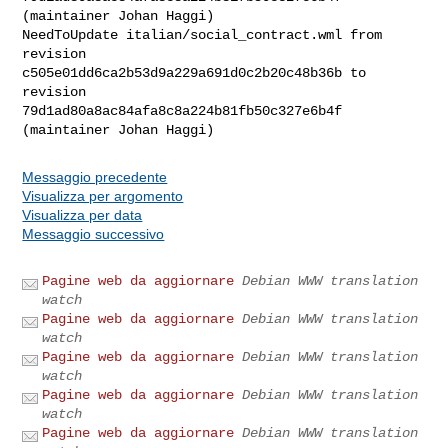
(maintainer Johan Haggi)

NeedToUpdate italian/social_contract.wml from 
revision 

c505e01dd6ca2b53d9a229a691d0c2b20c48b36b to 
revision 

79d1ad80a8ac84afa8c8a224b81fb50c327e6b4f 
Messaggio precedente
Visualizza per argomento
Visualizza per data
Messaggio successivo
Pagine web da aggiornare
Debian WWW translation
watch
Pagine web da aggiornare
Debian WWW translation
watch
Pagine web da aggiornare
Debian WWW translation
watch
Pagine web da aggiornare
Debian WWW translation
watch
Pagine web da aggiornare
Debian WWW translation