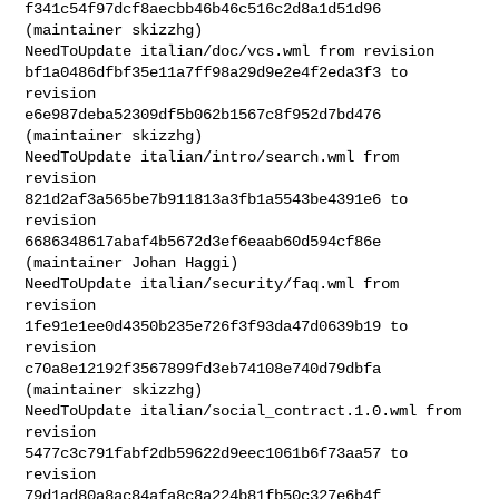
f341c54f97dcf8aecbb46b46c516c2d8a1d51d96 
(maintainer skizzhg)

NeedToUpdate italian/doc/vcs.wml from revision 

bf1a0486dfbf35e11a7ff98a29d9e2e4f2eda3f3 to 
revision 

e6e987deba52309df5b062b1567c8f952d7bd476 
(maintainer skizzhg)

NeedToUpdate italian/intro/search.wml from 
revision 

821d2af3a565be7b911813a3fb1a5543be4391e6 to 
revision 

6686348617abaf4b5672d3ef6eaab60d594cf86e 
(maintainer Johan Haggi)

NeedToUpdate italian/security/faq.wml from 
revision 

1fe91e1ee0d4350b235e726f3f93da47d0639b19 to 
revision 

c70a8e12192f3567899fd3eb74108e740d79dbfa 
(maintainer skizzhg)

NeedToUpdate italian/social_contract.1.0.wml from 
revision 

5477c3c791fabf2db59622d9eec1061b6f73aa57 to 
revision 

79d1ad80a8ac84afa8c8a224b81fb50c327e6b4f 