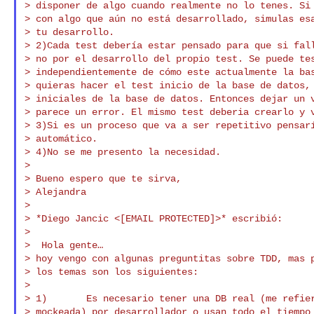
> disponer de algo cuando realmente no lo tenes. Si 
> con algo que aún no está desarrollado, simulas esa
> tu desarrollo.

> 2)Cada test debería estar pensado para que si fall
> no por el desarrollo del propio test. Se puede tes
> independientemente de cómo este actualmente la bas
> quieras hacer el test inicio de la base de datos, 
> iniciales de la base de datos. Entonces dejar un v
> parece un error. El mismo test deberia crearlo y v
> 3)Si es un proceso que va a ser repetitivo pensarí
> automático.

> 4)No se me presento la necesidad.

>

> Bueno espero que te sirva,

> Alejandra

>

> *Diego Jancic <[EMAIL PROTECTED]>* escribió:

>

>  Hola gente…

> hoy vengo con algunas preguntitas sobre TDD, mas p
> los temas son los siguientes:

>

> 1)       Es necesario tener una DB real (me refier
> mockeada) por desarrollador o usan todo el tiempo 