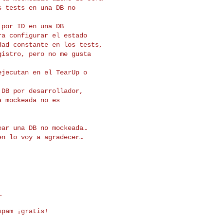
 tests en una DB no

por ID en una DB

a configurar el estado

ad constante en los tests,

istro, pero no me gusta

jecutan en el TearUp o

DB por desarrollador,

 mockeada no es

ar una DB no mockeada…

n lo voy a agradecer…



pam ¡gratis!
