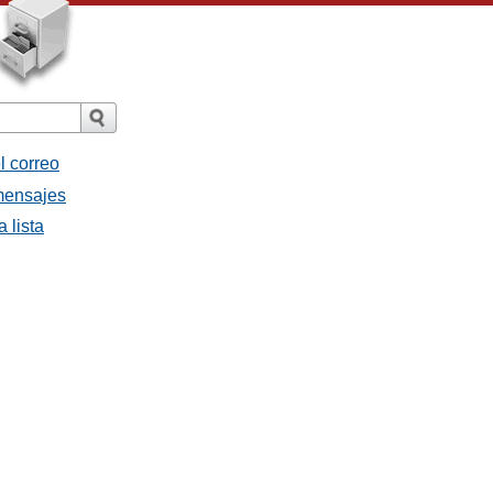
l correo
 mensajes
 lista