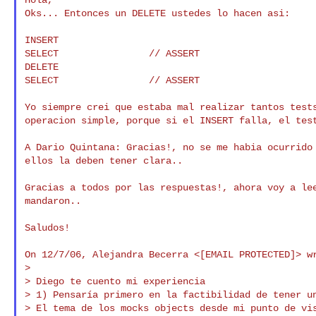
Oks... Entonces un DELETE ustedes lo hacen asi:

INSERT

SELECT                // ASSERT

DELETE

SELECT                // ASSERT

Yo siempre crei que estaba mal realizar tantos tests
operacion simple, porque si el INSERT falla, el test
A Dario Quintana: Gracias!, no se me habia ocurrido 
ellos la deben tener clara..

Gracias a todos por las respuestas!, ahora voy a lee
mandaron..

Saludos!

On 12/7/06, Alejandra Becerra <[EMAIL PROTECTED]> wr
>

> Diego te cuento mi experiencia

> 1) Pensaría primero en la factibilidad de tener un
> El tema de los mocks objects desde mi punto de vis