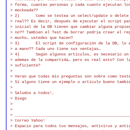
> forma, cuantas personas y cada cuanto ejecutan los
> mockeada??

> 2)       Como se testea un select/update o delete 
> real?? Es decir, después de ejecutar el script par
> inicial de la DB tienen que cambiar alguna propied
> no?? Tambien el Test de borrar podria crear el reg
> mucho… ustedes que hacen?

> 3)       El script de configuración de la DB, lo e
> a mano?? Cada uno tiene sus ventajas…

> 4)       Según algunos articulos, es necesario un 
> ademas de la compartida… pero es real esto? Con la
> suficiente?

>

> Veran que todas mis preguntas son sobre como teste
> Si alguno tiene un ejemplo o articulo bueno tambie
>

> Saludos a todos!,

> Diego

>

>

> __________________________________________________
> Correo Yahoo!

> Espacio para todos tus mensajes, antivirus y antis