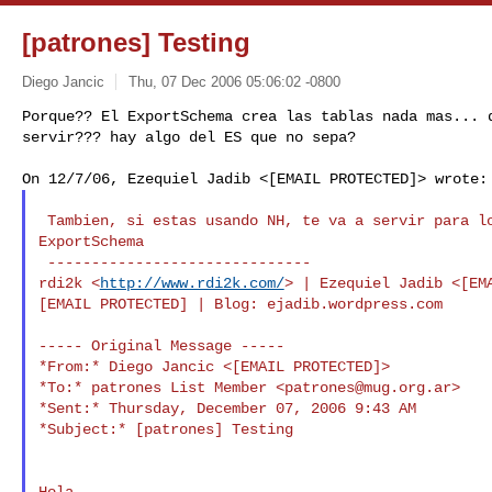
[patrones] Testing
Diego Jancic
Thu, 07 Dec 2006 05:06:02 -0800
Porque?? El ExportSchema crea las tablas nada mas... d
servir??? hay algo del ES que no sepa?
 Tambien, si estas usando NH, te va a servir para los testings usar el

ExportSchema

 ------------------------------

rdi2k <
http://www.rdi2k.com/
> | Ezequiel Jadib <[EMA
[EMAIL PROTECTED] | Blog: ejadib.wordpress.com

----- Original Message -----

*From:* Diego Jancic <[EMAIL PROTECTED]>

*To:* patrones List Member <
patrones@mug.org.ar
>

*Sent:* Thursday, December 07, 2006 9:43 AM

*Subject:* [patrones] Testing

Hola,
