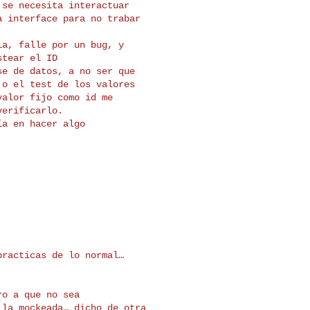
se necesita interactuar

 interface para no trabar

a, falle por un bug, y

tear el ID

e de datos, a no ser que

o el test de los valores

alor fijo como id me

erificarlo.

a en hacer algo

racticas de lo normal…

o a que no sea

la mockeada… dicho de otra
