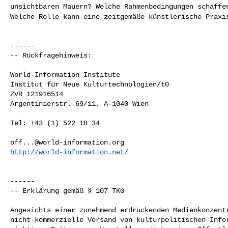
unsichtbaren
Mauern? Welche Rahmenbedingungen schaffe
Welche Rolle kann eine zeitgemäße künstlerische Praxi
------

-- Rückfragehinweis:

World-Information Institute

Institut für Neue Kulturtechnologien/t0

ZVR 121916514

Argentinierstr. 69/11, A-1040 Wien

Tel: +43 (1) 522 18 34

off...@world-information.org
http://world-information.net/
------

-- Erklärung gemäß § 107 TKG

Angesichts einer zunehmend erdrückenden Medienkonzentr
nicht-kommerzielle Versand von kulturpolitischen Infor