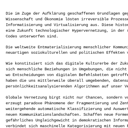
Wissenschaft und Ökonomie lösten irreversible Prozes
Informatisierung und Virtualisierung aus. Diese
histo
eine Zukunft technologischer
Hypervernetzung, in der 
Codes
unterworfen sind.
Die weltweite Entmaterialisierung menschlicher Kommuni
neuartigen soziokulturellen und politischen Effekten v
sich menschliche Beziehungen in Umgebungen, die nich
wo Entscheidungen von digitalen Befehlsketten getrof
haben die uns mittlerweile überall
umgebenden, datens
persönlichkeitsanalysierenden
Algorithmen auf unser V
Globale Vernetzung birgt nicht nur Chancen, sondern 
erzeugt paradoxe Phänomene der Fragmentierung und
Zen
weitergehende automatische Klassifizierung
und Auswer
neuen
Kommunikationslandschaften. Schaffen neue Form
gefährliches Ungleichgewicht in demokratischen
Inform
verbindet sich maschinelle
Kategorisierung mit neuen 