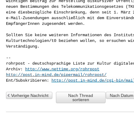
wichtigen Beitrag zur Herstellung diskursiver Öffentli
neuen Bestimmungen des Telekommunikationsgesetzes (TKG
eine diesbezügliche Einschränkung, denn seit 1. März 2
e-Mail-Zusendungen ausschließlich mit dem Einverständn
EmpfängerInnen zugesendet werden.

Sollten Sie keine weiteren Informationen des Instituts
Kulturtechnologien/t0 beziehen wollen, so ersuchen wir
Verständigung.

-- 

rohrpost - deutschsprachige Liste zur Kultur digitaler
Archiv: 
http://www.nettime.org/rohrpost
http://post.in-mind.de/pipermail/rohrpost/
Ent/Subskribieren: 
http://post.in-mind.de/cgi-bin/mai
Vorherige Nachricht
Nach Thread
Nach Datum 
sortieren