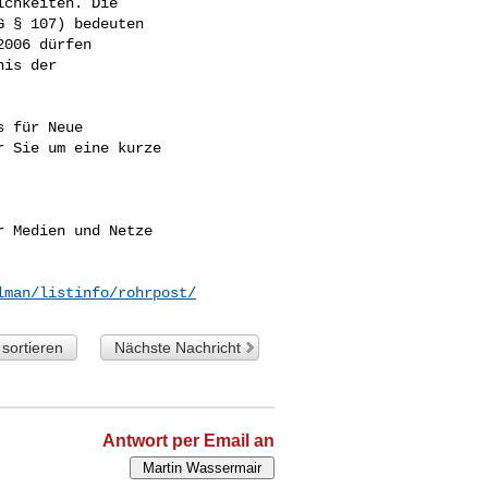
chkeiten. Die

 § 107) bedeuten

006 dürfen

is der

 für Neue

 Sie um eine kurze

 Medien und Netze

lman/listinfo/rohrpost/
sortieren
Nächste Nachricht
Antwort per Email an