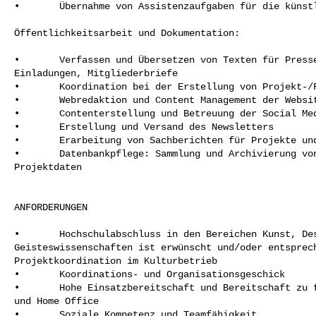
•       Übernahme von Assistenzaufgaben für die künstl
Öffentlichkeitsarbeit und Dokumentation:

•       Verfassen und Übersetzen von Texten für Presse
Einladungen, Mitgliederbriefe

•       Koordination bei der Erstellung von Projekt-/F
•       Webredaktion und Content Management der Websit
•       Contenterstellung und Betreuung der Social Med
•       Erstellung und Versand des Newsletters

•       Erarbeitung von Sachberichten für Projekte und
•       Datenbankpflege: Sammlung und Archivierung von
Projektdaten

ANFORDERUNGEN

•       Hochschulabschluss in den Bereichen Kunst, Des
Geisteswissenschaften ist erwünscht und/oder entsprech
Projektkoordination im Kulturbetrieb 

•       Koordinations- und Organisationsgeschick

•       Hohe Einsatzbereitschaft und Bereitschaft zu f
und Home Office

•       Soziale Kompetenz und Teamfähigkeit
