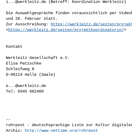
i...@werkleitz.de
 (Betreff: Koordination Werkleitz)

Die Auswahlgespräche finden voraussichtlich per Videok
und 28. Februar statt.

Zur Ausschreibung: 
https://werkleitz.de/seiten/projek
<
https://werkleitz.de/seiten/projektkoordinatorin/
> 

Kontakt 

Werkleitz Gesellschaft e.V.             

Elisa Patzschke 

Schleifweg 6 

D-06114 Halle (Saale)

e...@werkleitz.de
Tel: 0345 682460 

-- 

rohrpost - deutschsprachige Liste zur Kultur digitaler
Archiv: 
http://www.nettime.org/rohrpost