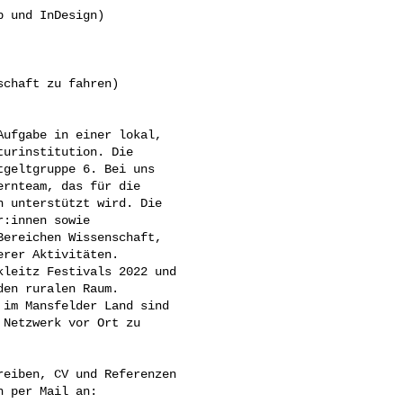
 und InDesign)

chaft zu fahren)

ufgabe in einer lokal, 

urinstitution. Die 

geltgruppe 6. Bei uns 

rnteam, das für die 

 unterstützt wird. Die 

:innen sowie 

ereichen Wissenschaft, 

rer Aktivitäten. 

leitz Festivals 2022 und 

en ruralen Raum. 

im Mansfelder Land sind 

Netzwerk vor Ort zu 

eiben, CV und Referenzen 
