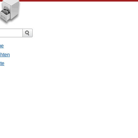
me
chten
ste