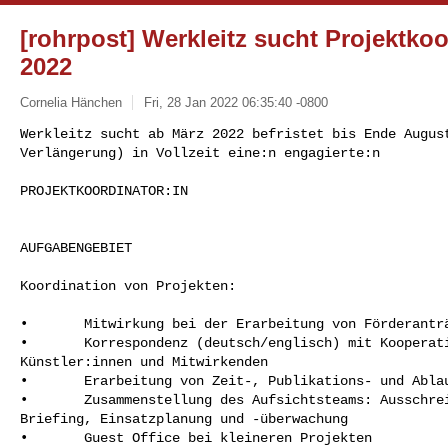
[rohrpost] Werkleitz sucht Projektkoo
2022
Cornelia Hänchen
Fri, 28 Jan 2022 06:35:40 -0800
Werkleitz sucht ab März 2022 befristet bis Ende August
Verlängerung) in Vollzeit eine:n engagierte:n
PROJEKTKOORDINATOR:IN

AUFGABENGEBIET

Koordination von Projekten:

•       Mitwirkung bei der Erarbeitung von Förderanträ
•       Korrespondenz (deutsch/englisch) mit Kooperati
Künstler:innen und Mitwirkenden

•       Erarbeitung von Zeit-, Publikations- und Ablau
•       Zusammenstellung des Aufsichtsteams: Ausschrei
Briefing, Einsatzplanung und -überwachung

•       Guest Office bei kleineren Projekten
