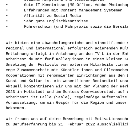
•       Gute IT-Kenntnisse (MS-Office, Adobe Photoshop
•       Erfahrungen mit Content Management Systemen

•       Affinität zu Social Media

•       Sehr gute Englischkenntnisse

•       Führerschein (und Fahrpraxis sowie die Bereits
Wir bieten eine abwechslungsreiche und sinnstiftende A
regional und international erfolgreich agierenden Kult
Entlohnung erfolgt in Anlehnung an den TV-L in der Ent
arbeitest du mit fünf Kolleg:innen in einem kleinen Ke
Umsetzung der Festivals von externen Mitarbeiter:innen
enge Zusammenarbeit mit Künstler:innen und Filmemacher
Kooperationen mit renommierten Einrichtungen aus den B
Kunst und Kultur ist ein wesentlicher Bestandteil unse
Aktuell konzentrieren wir uns mit der Planung der Werk
2023 in Hettstedt und im Schloss Oberwiederstedt auf d
Arbeitsort ist Halle (Saale), regelmäßige Aufenthalte 
Voraussetzung, um ein Gespür für die Region und unser 
bekommen.

Wir freuen uns auf deine Bewerbung mit Motivationsschr