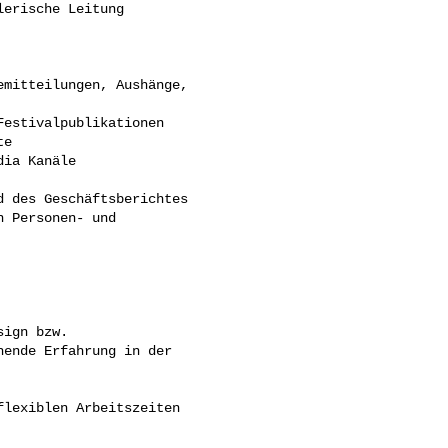
erische Leitung

mitteilungen, Aushänge, 

estivalpublikationen 

e 

ia Kanäle

 des Geschäftsberichtes

 Personen- und 

ign bzw. 

ende Erfahrung in der 

lexiblen Arbeitszeiten 
