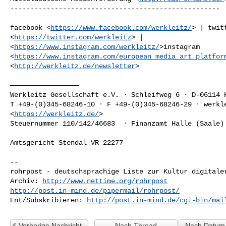
----------------------------------------------------

facebook <
https://www.facebook.com/werkleitz/
> | twitt
<
https://twitter.com/werkleitz
> |  

<
https://www.instagram.com/werkleitz/
>instagram 

<
https://www.instagram.com/european_media_art_platfor
<
http://werkleitz.de/newsletter
>

—————————————————

Werkleitz Gesellschaft e.V. · Schleifweg 6 · D-06114 H
T +49-(0)345-68246-10 · F +49-(0)345-68246-29 · werkle
<
https://werkleitz.de/
>

Steuernummer 110/142/46683  · Finanzamt Halle (Saale) 
Amtsgericht Stendal VR 22277

-- 

rohrpost - deutschsprachige Liste zur Kultur digitaler
Archiv: 
http://www.nettime.org/rohrpost
http://post.in-mind.de/pipermail/rohrpost/
Ent/Subskribieren: 
http://post.in-mind.de/cgi-bin/mai
Vorherige Nachricht
Nach Thread
Nach Datum 