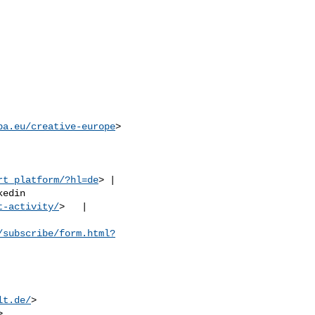
pa.eu/creative-europe
rt_platform/?hl=de
> |  

kedin 

t-activity/
>   | 

/subscribe/form.html?
lt.de/
>


