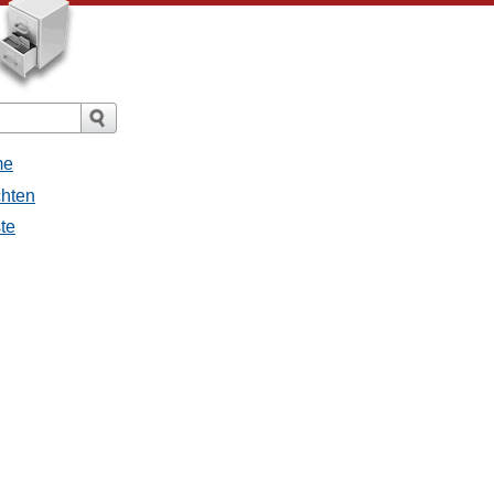
me
chten
ste