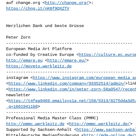
auf change.org <
http://change.org/
https://chng.it/nK6f9QXZTV
Herzlichen Dank und beste Grüsse

Peter Zorn

----------------------------------------------------

European Media Art Platform

co-funded by Creative Europe <
https://culture.ec.euro
http://emare.eu
 <
http://emare.eu/
https://moveto.werkleitz.de
----------------------------------------------------

instagram <
https://www.instagram.com/european_media_a
<
https://www.linkedin.com/company/93352514/admin/
>lin
<
https://www.linkedin.com/in/peter-zorn-58a0547/recen
newsletter 

<
https://t4fea9469.emailsys1a.net/158/5313/8275dda3d5
_g=1661941168
>

----------------------------------------------------

http://pmmc.werkleitz.de
 <
http://pmmc.werkleitz.de/
>

Supported by Sachsen-Anhalt <
https://www.sachsen-anha
Mitteldeutsche Medienförderung <
http://mdm-online.de/
>