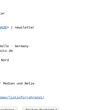
er 

m%3E
> | newsletter 

alle · Germany

itz.de 

Nord

 Medien und Netze

lman/listinfo/rohrpost/
sortieren
Nächste Nachricht