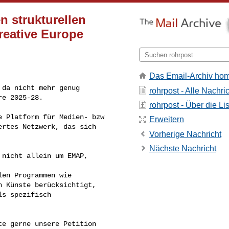
en strukturellen
Creative Europe
Das Email-Archiv ho
da nicht mehr genug

rohrpost - Alle Nachri
re 2025-28.
rohrpost - Über die Li
 Platform für Medien- bzw 

Erweitern
rtes Netzwerk, das sich 

Vorherige Nachricht
Nächste Nachricht
nicht allein um EMAP, 

en Programmen wie 

 Künste berücksichtigt, 

s spezifisch 

e gerne unsere Petition 
