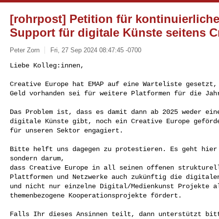
[rohrpost] Petition für kontinuierlich
Support für digitale Künste seitens 
Peter Zorn
Fri, 27 Sep 2024 08:47:45 -0700
Liebe Kolleg:innen,

Creative Europe hat EMAP auf eine Warteliste gesetzt, 
Geld vorhanden sei für weitere Platformen für die Jah
Das Problem ist, dass es damit dann ab 2025 weder eine
digitale Künste gibt, noch ein Creative Europe geförde
für unseren Sektor engagiert.

Bitte helft uns dagegen zu protestieren. Es geht hier 
sondern darum,

dass Creative Europe in all seinen offenen strukturell
Plattformen und Netzwerke auch zukünftig die digitalen
und nicht nur einzelne Digital/Medienkunst Projekte al
themenbezogene Kooperationsprojekte fördert.

Falls Ihr dieses Ansinnen teilt, dann unterstützt bitt