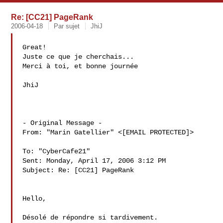
Re: [CC21] PageRank
2006-04-18
Par sujet
JhiJ
Great!

Juste ce que je cherchais...

Merci à toi, et bonne journée

JhiJ

- Original Message - 

From: "Marin Gatellier" <[EMAIL PROTECTED]>

To: "CyberCafe21" 

Sent: Monday, April 17, 2006 3:12 PM

Subject: Re: [CC21] PageRank

Hello,

Désolé de répondre si tardivement.
