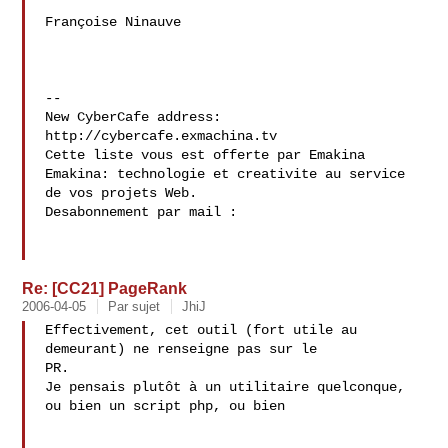
Françoise Ninauve

--

New CyberCafe address: 
http://cybercafe.exmachina.tv

Cette liste vous est offerte par Emakina 
Emakina: technologie et creativite au service 
de vos projets Web.

Desabonnement par mail : 
Re: [CC21] PageRank
2006-04-05
Par sujet
JhiJ
Effectivement, cet outil (fort utile au 
demeurant) ne renseigne pas sur le 

PR.

Je pensais plutôt à un utilitaire quelconque, 
ou bien un script php, ou bien 
