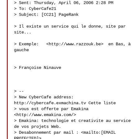
> Sent: Thursday, April 06, 2006 2:28 PM

> To: CyberCafe21

> Subject: [CC21] PageRank

> Il existe un service qui le donne, site par 
site...

> Exemple:   <http://www.razzouk.be>  en Bas, à 
gauche

> Françoise Ninauve

> --

> New CyberCafe address: 
http://cybercafe.exmachina.tv Cette liste

> vous est offerte par Emakina 
<http://www.emakina.com/>

> Emakina: technologie et creativite au service 
de vos projets Web.

> Desabonnement par mail : <mailto:[EMAIL 
PROTECTED]>
