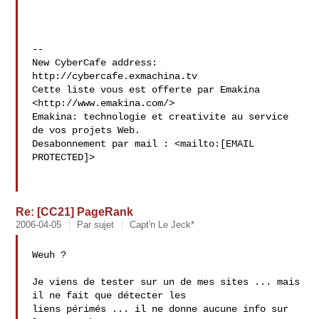
--

New CyberCafe address: 
http://cybercafe.exmachina.tv

Cette liste vous est offerte par Emakina 
<http://www.emakina.com/>

Emakina: technologie et creativite au service 
de vos projets Web.

Desabonnement par mail : <mailto:[EMAIL 
PROTECTED]>

Re: [CC21] PageRank
2006-04-05
Par sujet
Capt'n Le Jeck*
Weuh ?

Je viens de tester sur un de mes sites ... mais 
il ne fait que détecter les 

liens périmés ... il ne donne aucune info sur 