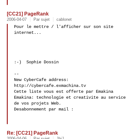
[CC21] PageRank
2006-04-07
Par sujet
cablonet
Pour le mettre / l'afficher sur son site 
internet...

:-)  Sophie Dossin  
-- 

New CyberCafe address: 
http://cybercafe.exmachina.tv

Cette liste vous est offerte par Emakina 
Emakina: technologie et creativite au service 
de vos projets Web.

Desabonnement par mail : 
Re: [CC21] PageRank
2006-04-06
Par sujet
JhiJ