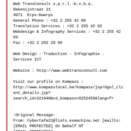
Web TransConsult s.p.r.l.-b.v.b.a.

Dekenijstraat 21

3071  Erps-Kwerps

General Phone : +32 2 255 42 00

Translation Services : +32 2 255 42 02

Webdesign & Infography Services : +32 2 255 42 
03

Fax : +32 2 252 29 05

Web Design - Traduction - Infographie - 
Services ICT

Website : http://www.webtransconsult.com 

Visit our profile on Kompass : 

http://www.kompasslocal.be/kompass/jsp/dgol_cli
ent_details.jsp?
search_id=221949&cd_kompass=0252455&lang=fr

-Original Message-

From: 
CyberCafe21@lists.exmachina.net
 [mailto:
[EMAIL PROTECTED] On Behalf Of 
