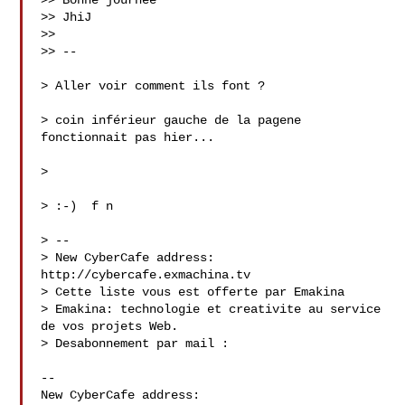
>> Bonne journée

>> JhiJ

>>

>> --

> Aller voir comment ils font ?

> coin inférieur gauche de la pagene 
fonctionnait pas hier...

> 
> :-)  f n

> --

> New CyberCafe address: 
http://cybercafe.exmachina.tv

> Cette liste vous est offerte par Emakina 
> Emakina: technologie et creativite au service 
de vos projets Web.

> Desabonnement par mail : 
--

New CyberCafe address: 