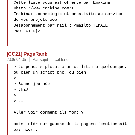
Cette liste vous est offerte par Emakina 
<http://www.emakina.com/>

Emakina: technologie et creativite au service 
de vos projets Web.

Desabonnement par mail : <mailto:[EMAIL 
PROTECTED]>

[CC21] PageRank
2006-04-06
Par sujet
cablonet
> Je pensais plutôt à un utilitaire quelconque, 
ou bien un script php, ou bien

> 

> Bonne journée

> JhiJ

>

> --

Aller voir comment ils font ?

coin inférieur gauche de la pagene fonctionnait 
pas hier...
