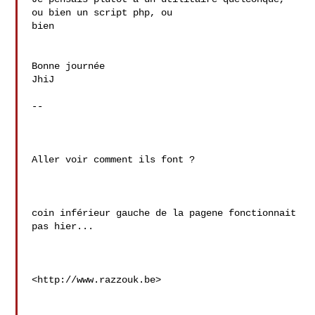
ou bien un script php, ou 

bien

Bonne journée

JhiJ

--

Aller voir comment ils font ?

coin inférieur gauche de la pagene fonctionnait 
pas hier...

<http://www.razzouk.be>
