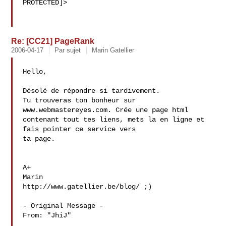
PROTECTED]>

Re: [CC21] PageRank
2006-04-17
Par sujet
Marin Gatellier
Hello,

Désolé de répondre si tardivement.

Tu trouveras ton bonheur sur 
www.webmastereyes.com. Crée une page html 

contenant tout tes liens, mets la en ligne et 
fais pointer ce service vers 

ta page.

A+

Marin

http://www.gatellier.be/blog/ ;)

- Original Message - 

From: "JhiJ"
