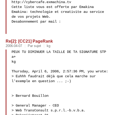
http://cybercafe.exmachina.tv

Cette liste vous est offerte par Emakina 
Emakina: technologie et creativite au service 
de vos projets Web.

Desabonnement par mail : 
Re[2]: [CC21] PageRank
2006-04-07
Par sujet
kg
PEUX TU DIMINUER LA TAILLE DE TA SIGNATURE STP

a+

kg

Thursday, April 6, 2006, 2:57:36 PM, you wrote:

> Euhhh faudrait déjà que cela marche sur 
l'exemple en question ... ;-) 

> Bernard Bouillon

> General Manager - CEO

> Web TransConsult s.p.r.l.-b.v.b.a.
