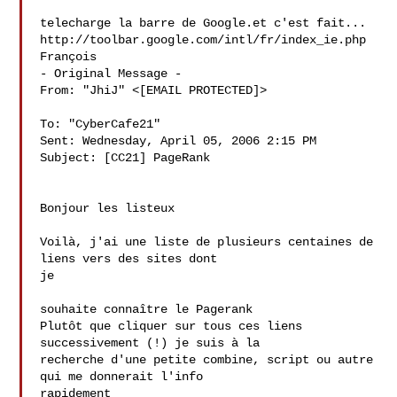
telecharge la barre de Google.et c'est fait...

http://toolbar.google.com/intl/fr/index_ie.php

François

- Original Message - 

From: "JhiJ" <[EMAIL PROTECTED]>

To: "CyberCafe21" 

Sent: Wednesday, April 05, 2006 2:15 PM

Subject: [CC21] PageRank

Bonjour les listeux

Voilà, j'ai une liste de plusieurs centaines de 
liens vers des sites dont 

je

souhaite connaître le Pagerank

Plutôt que cliquer sur tous ces liens 
successivement (!) je suis à la

recherche d'une petite combine, script ou autre 
qui me donnerait l'info

rapidement
