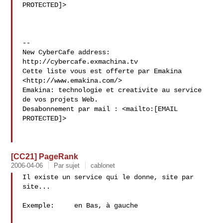
PROTECTED]>

--

New CyberCafe address: 
http://cybercafe.exmachina.tv

Cette liste vous est offerte par Emakina 
<http://www.emakina.com/>

Emakina: technologie et creativite au service 
de vos projets Web.

Desabonnement par mail : <mailto:[EMAIL 
PROTECTED]>

[CC21] PageRank
2006-04-06
Par sujet
cablonet
Il existe un service qui le donne, site par 
site...

Exemple:   
  en Bas, à gauche
