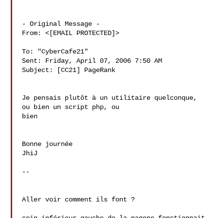
- Original Message - 

From: <[EMAIL PROTECTED]>

To: "CyberCafe21" 

Sent: Friday, April 07, 2006 7:50 AM

Subject: [CC21] PageRank

Je pensais plutôt à un utilitaire quelconque, 
ou bien un script php, ou 

bien

Bonne journée

JhiJ

--

Aller voir comment ils font ?
