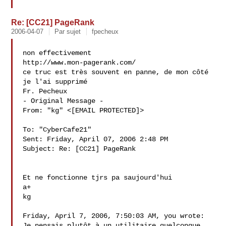
Re: [CC21] PageRank
2006-04-07
Par sujet
fpecheux
non effectivement

http://www.mon-pagerank.com/

ce truc est très souvent en panne, de mon côté

je l'ai supprimé

Fr. Pecheux

- Original Message - 

From: "kg" <[EMAIL PROTECTED]>

To: "CyberCafe21" 

Sent: Friday, April 07, 2006 2:48 PM

Subject: Re: [CC21] PageRank

Et ne fonctionne tjrs pa saujourd'hui

a+

kg

Friday, April 7, 2006, 7:50:03 AM, you wrote:

Je pensais plutôt à un utilitaire quelconque, 