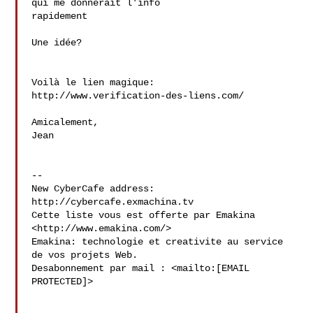
qui me donnerait l'info

rapidement

Une idée?

Voilà le lien magique:

http://www.verification-des-liens.com/

Amicalement,

Jean

--

New CyberCafe address: 
http://cybercafe.exmachina.tv

Cette liste vous est offerte par Emakina 
<http://www.emakina.com/>

Emakina: technologie et creativite au service 
de vos projets Web.

Desabonnement par mail : <mailto:[EMAIL 
PROTECTED]>
