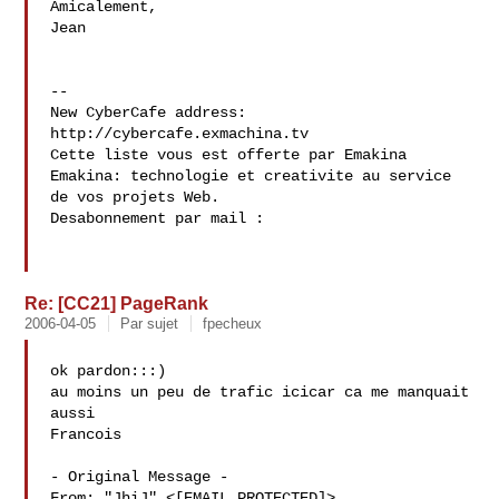
Amicalement,

Jean

--

New CyberCafe address: 
http://cybercafe.exmachina.tv

Cette liste vous est offerte par Emakina 
Emakina: technologie et creativite au service 
de vos projets Web.

Desabonnement par mail : 
Re: [CC21] PageRank
2006-04-05
Par sujet
fpecheux
ok pardon:::)

au moins un peu de trafic icicar ca me manquait 
aussi

Francois

- Original Message - 

From: "JhiJ" <[EMAIL PROTECTED]>
