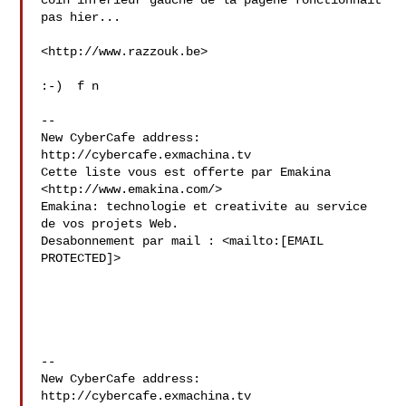
coin inférieur gauche de la pagene fonctionnait 
pas hier...

<http://www.razzouk.be>

:-)  f n

--

New CyberCafe address: 
http://cybercafe.exmachina.tv

Cette liste vous est offerte par Emakina 
<http://www.emakina.com/>

Emakina: technologie et creativite au service 
de vos projets Web.

Desabonnement par mail : <mailto:[EMAIL 
PROTECTED]>

--

New CyberCafe address: 
http://cybercafe.exmachina.tv
