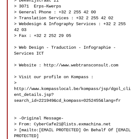
> Dekenijstraat 21

> 3071  Erps-Kwerps

> General Phone : +32 2 255 42 00

> Translation Services : +32 2 255 42 02

> Webdesign & Infography Services : +32 2 255 
42 03

> Fax : +32 2 252 29 05

> Web Design - Traduction - Infographie - 
Services ICT

> Website : http://www.webtransconsult.com 

> Visit our profile on Kompass :

> 
http://www.kompasslocal.be/kompass/jsp/dgol_cli
ent_details.jsp?
search_id=221949&cd_kompass=0252455&lang=fr

> -Original Message-

> From: 
CyberCafe21@lists.exmachina.net
> [mailto:[EMAIL PROTECTED] On Behalf Of [EMAIL 
PROTECTED]
