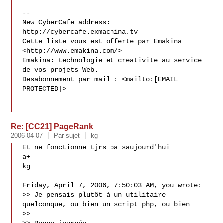
--

New CyberCafe address: 
http://cybercafe.exmachina.tv

Cette liste vous est offerte par Emakina 
<http://www.emakina.com/>

Emakina: technologie et creativite au service 
de vos projets Web.

Desabonnement par mail : <mailto:[EMAIL 
PROTECTED]>

Re: [CC21] PageRank
2006-04-07
Par sujet
kg
Et ne fonctionne tjrs pa saujourd'hui

a+

kg

Friday, April 7, 2006, 7:50:03 AM, you wrote:

>> Je pensais plutôt à un utilitaire 
quelconque, ou bien un script php, ou bien

>> 
