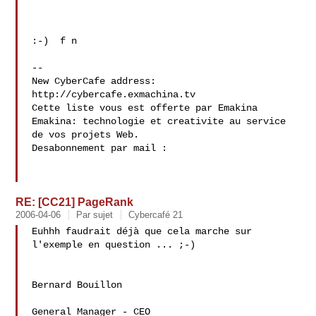
:-)  f n

--

New CyberCafe address: 
http://cybercafe.exmachina.tv

Cette liste vous est offerte par Emakina 
Emakina: technologie et creativite au service 
de vos projets Web.

Desabonnement par mail : 
RE: [CC21] PageRank
2006-04-06
Par sujet
Cybercafé 21
Euhhh faudrait déjà que cela marche sur 
l'exemple en question ... ;-) 

Bernard Bouillon

General Manager - CEO
