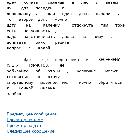
едем   копать    саженцы   в   лес   и   везем   
их    для   посадки    в

лесополосу  ,   если   один   день   сажали   ,   
то   второй  день   можно

идти    на     Каменку ,   отдохнуть   там   тоже   
есть   возможность  ,

надо   заготавливать   дрова   на   зиму   ,   
испытать    баню,   решить

вопрос   с   водой.

       Идет   еще   подготовка   к    ВЕСЕННЕМУ    
СЛЕТУ    ТУРИСТОВ,    не

забывайте   об   это м   ,   желающие    могут   
готовиться   к   этому

спортивному   мероприятию,    можно   обратиться    
к    Есиной   Оксане.

Злобин  

Предыдущее сообщение
Просмотр по теме
Просмотр по дате
Следующее сообщение