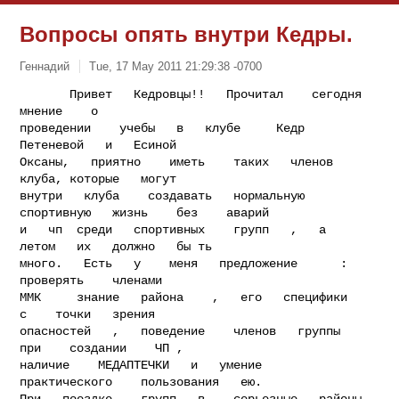
Вопросы опять внутри Кедры.
Геннадий
Tue, 17 May 2011 21:29:38 -0700
       Привет   Кедровцы!!   Прочитал    сегодня       
мнение    о

проведении    учебы   в   клубе     Кедр     
Петеневой   и   Есиной

Оксаны,   приятно    иметь    таких   членов   
клуба, которые   могут

внутри   клуба    создавать   нормальную 
спортивную   жизнь    без    аварий

и   чп  среди   спортивных    групп   ,   а    
летом   их   должно   бы ть

много.   Есть   у    меня   предложение      :    
проверять    членами

ММК     знание   района    ,   его   специфики     
с    точки   зрения

опасностей   ,   поведение    членов   группы    
при    создании    ЧП ,

наличие    МЕДАПТЕЧКИ   и   умение     
практического    пользования   ею.

При   поездке    групп   в    серьезные   районы   