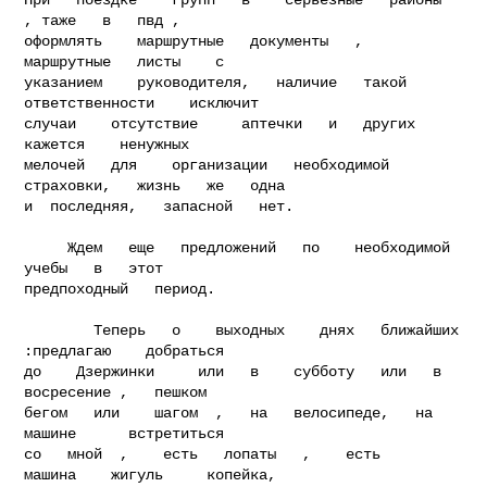
, таже   в   пвд ,

оформлять    маршрутные   документы   ,   
маршрутные   листы    с

указанием    руководителя,   наличие   такой   
ответственности    исключит

случаи    отсутствие     аптечки   и   других   
кажется    ненужных

мелочей   для    организации   необходимой    
страховки,   жизнь   же   одна

и  последняя,   запасной   нет.
     Ждем   еще   предложений   по    необходимой   
учебы   в   этот

предпоходный   период.

        Теперь   о    выходных    днях   ближайших 
:предлагаю    добраться

до    Дзержинки     или   в    субботу   или   в   
восресение ,   пешком

бегом   или    шагом  ,   на   велосипеде,   на   
машине      встретиться

со   мной  ,    есть   лопаты   ,    есть     
машина    жигуль     копейка,
