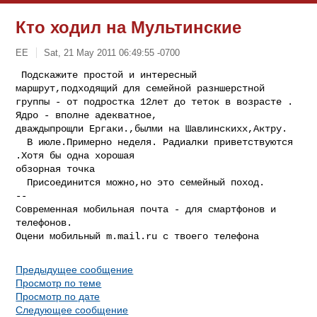
Кто ходил на Мультинские
ЕE
Sat, 21 May 2011 06:49:55 -0700
 Подскажите простой и интересный 
маршрут,подходящий для семейной разншерстной 

группы - от подростка 12лет до теток в возрасте . 
Ядро - вполне адекватное, 

дваждыпрощли Ергаки.,былми на Шавлинскихх,Актру.

  В июле.Примерно неделя. Радиалки приветствуются 
.Хотя бы одна хорошая 

обзорная точка

  Присоединится можно,но это семейный поход.

--

Современная мобильная почта - для смартфонов и 
телефонов.

Предыдущее сообщение
Просмотр по теме
Просмотр по дате
Следующее сообщение