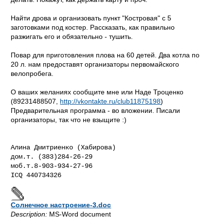
Найти дрова и организовать пункт "Костровая" с 5
заготовками под костер. Рассказать, как правильно
разжигать его и обязательно - тушить.
Повар для приготовления плова на 60 детей. Два котла по
20 л. нам предоставят организаторы первомайского
велопробега.
О ваших желаниях сообщите мне или Наде Троценко
(89231488507,
http://vkontakte.ru/club11875198
)
Предварительная программа - во вложении. Писали
организаторы, так что не взыщите :)
Алина Дмитриенко (Хабирова)

дом.т. (383)284-26-29

моб.т.8-903-934-27-96

Солнечное настроение-3.doc
Description:
MS-Word document