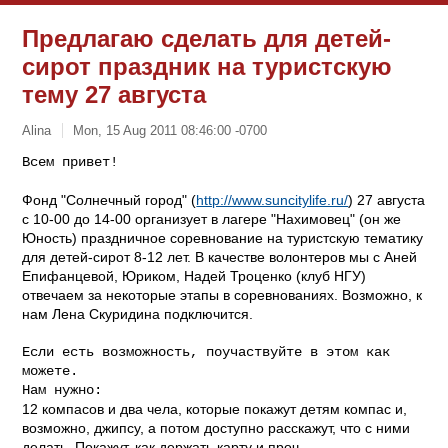
Предлагаю сделать для детей-
сирот праздник на туристскую
тему 27 августа
Alina
Mon, 15 Aug 2011 08:46:00 -0700
Всем привет!

Фонд "Солнечный город" (
http://www.suncitylife.ru/
) 27 августа
с 10-00 до 14-00 организует в лагере "Нахимовец" (он же
Юность) праздничное соревнование на туристскую тематику
для детей-сирот 8-12 лет. В качестве волонтеров мы с Аней
Епифанцевой, Юриком, Надей Троценко (клуб НГУ)
отвечаем за некоторые этапы в соревнованиях. Возможно, к
нам Лена Скуридина подключится.
Если есть возможность, поучаствуйте в этом как 
можете.

12 компасов и два чела, которые покажут детям компас и,
возможно, джипсу, а потом доступно расскажут, что с ними
делать. Покажут, как держать карту и проч.