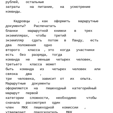
рублей,   остальные

затраты     на  питание,   на   усмотрение   
команды.

    Кедровцы    , как   оформить    маршрутные   
документы?    Распечатать

бланки     маршрутной   книжки    в    трех   
экземплярах,   чтобы    третий

экземпляр    сдать   потом   в   Панду,   есть   
два   положения    одно

второго    класса  , это   когда   участники   
есть   без   разряда,  тогда

команда   не    меньше   четырех   человек,   
третьего    класса  может

быть   команда   из    четырех   человек    или       
связка    два    ,

три   человека,   зависит  от   их   опыта.   
Маршрутные   документы

оформляются   на    пешеходный   категорийный    
маршрут   первой

категории   сложности,   необходимо     чтобы   
сначала   рассмотрел   один

член    МКК   пешеходной    комиссии   ,   
утверждает    председатель    МКК
