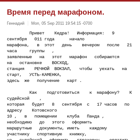
Время перед марафоном.
Геннадий
Mon, 05 Sep 2011 19:54:15 -0700
         Привет    Кедра!   Информация:   9  
сентября   011 года      начало

марафона,   в  этот   день    вечером   после   21   
часа     группы   ,

заявленные   на   этот   марафон   собираются    
на   остановке    ВОСХОД,

станция    РЕЧНОЙ  ВОКЗАЛ,   чтобы   уехать   на   
старт,   УСТЬ-КАМЕНКА,

здесь  же   получение   карт .
         Как    подготовиться    к  марафону?    К   
судейской    ,

которая   будет   8   сентября  с   17 часов   по   
адресу    Котовского

10 ,   в   помещении    клуба   Панда ,   
необходимо   до   этого   оформить

маршрутные   документы, иметь    каждому   
участнику   спортивную   книжку,

на   судейской   оформить   страховку,   оплатить    