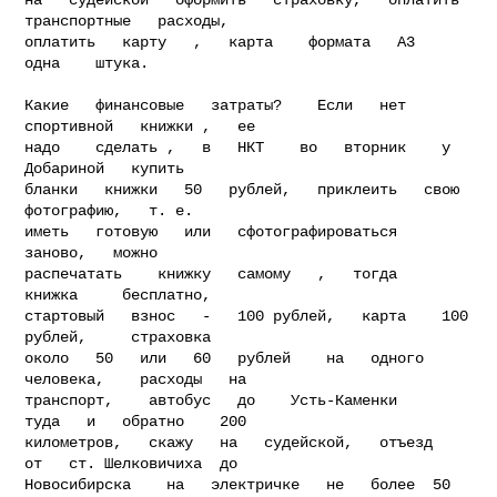
транспортные   расходы,

оплатить   карту   ,   карта    формата   А3   
одна    штука.

Какие   финансовые   затраты?    Если   нет   
спортивной   книжки ,   ее

надо    сделать ,   в   НКТ    во   вторник    у   
Добариной   купить

бланки   книжки   50   рублей,   приклеить   свою   
фотографию,   т. е.

иметь   готовую   или   сфотографироваться      
заново,   можно

распечатать    книжку   самому   ,   тогда   
книжка     бесплатно,

стартовый   взнос   -   100 рублей,   карта    100    
рублей,     страховка

около   50   или   60   рублей    на   одного    
человека,    расходы   на

транспорт,    автобус   до    Усть-Каменки      
туда   и   обратно    200

километров,   скажу   на   судейской,   отъезд    
от   ст. Шелковичиха  до

Новосибирска    на   электричке   не   более  50   