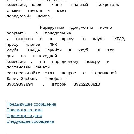
комиссии, после    чего    главный    секретарь    
ставит   печать  и   дает

порядковый   номер.  

              Маршрутные   документы   можно   
оформить    в   понедельник

,   вторник   и   в    среду    в   клубе    КЕДР,   
прошу   членов    МКК

клуба    ПАНДА   прийти   в   клуб    в   эти   
дни   по   пешеходной

комиссии  ,   по   порядковому   номеру   и   
постановки  печати

согласовывайте  этот   вопрос   с   Черемновой   
Юлей. Злобин.   Телефон -

89059397894    ,   второй   89232260810 

Предыдущее сообщение
Просмотр по теме
Просмотр по дате
Следующее сообщение