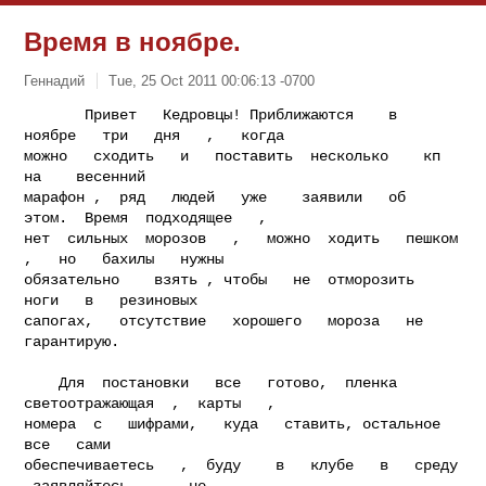
Время в ноябре.
Геннадий
Tue, 25 Oct 2011 00:06:13 -0700
       Привет   Кедровцы! Приближаются    в   
ноябре   три   дня   ,   когда

можно   сходить   и   поставить  несколько    кп      
на    весенний

марафон ,  ряд   людей   уже    заявили   об  
этом.  Время  подходящее   ,

нет  сильных  морозов   ,   можно  ходить   пешком   
,   но   бахилы   нужны

обязательно    взять , чтобы   не  отморозить   
ноги   в   резиновых

сапогах,   отсутствие   хорошего   мороза   не    
гарантирую.
    Для  постановки   все   готово,  пленка    
светоотражающая  ,  карты   ,

номера  с   шифрами,   куда   ставить, остальное   
все   сами

обеспечиваетесь   ,  буду    в   клубе   в   среду   
,заявляйтесь   ,   не
