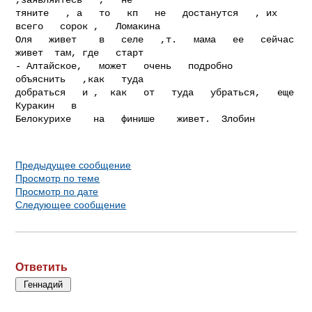
тяните   , а   то   кп   не   достанутся   , их   
всего   сорок ,   Ломакина

Оля   живет    в   селе   ,т.   мама   ее   сейчас   
живет  там, где   старт

- Алтайское,   может   очень   подробно   
объяснить   ,как   туда

добраться   и ,  как   от   туда   убраться,   еще   
Куракин   в

Белокурихе    на   финише    живет.  Злобин  

Предыдущее сообщение
Просмотр по теме
Просмотр по дате
Следующее сообщение
Ответить