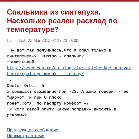
Спальники из синтепуха.
Насколько реален расклад по
температуре?
ЕE
Sat, 23 Mar 2013 02:12:20 -0700
 Ну вот так получилось,что я спал только в 
синтепоновых. Смотрю - спальник 

http://neposeda.ru/catalog1/turisticheskoe_snaryaz
henie/spal_nye_meshki_-_kokony/
 ,

Deuter Orbit -5

а обешшают выживание при -23. А жена говорит - ее 
"мармот" и при 0 плохо 

греет,хотя  по паспрту комфорт -7.

 У кого какой опыт? Какую поправку вносить в 
Предыдущее сообщение
Просмотр по теме