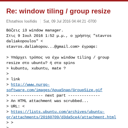
Re: window tiling / group resize
Efstathios Iosifidis
Sat, 09 Jul 2016 04:44:21 -0700
Βάζεις i3 window manager.

Στις 9 Ιουλ 2016 1:52 μ.μ., ο χρήστης "stavros 
stavros.daliakopou...@gmail.com
> έγραψε:
> Υπάρχει τρόπος να έχω window tiling / group 
resize στο ubuntu? ή στα spins

> kubuntu, xubuntu, mate ?

>

> link

> 
http://www.nurgo-
software.com/images/AquaSnap/GroupSize.gif
> -------------- next part --------------

> An HTML attachment was scrubbed...

> URL: <

> 
https://lists.ubuntu.com/archives/ubuntu-
gr/attachments/20160709/d3da5ce4/attachment.html
> >

> --
