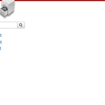
e
es
t