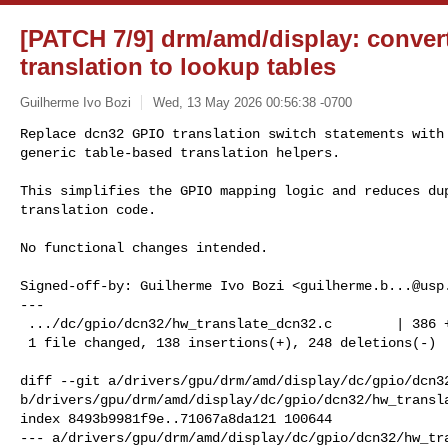
[PATCH 7/9] drm/amd/display: conve
translation to lookup tables
Guilherme Ivo Bozi
Wed, 13 May 2026 00:56:38 -0700
Replace dcn32 GPIO translation switch statements with 
generic table-based translation helpers.
This simplifies the GPIO mapping logic and reduces dup
translation code.

No functional changes intended.

Signed-off-by: Guilherme Ivo Bozi <
guilherme.b...@usp