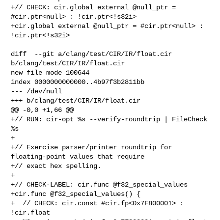
+// CHECK: cir.global external @null_ptr = 
#cir.ptr<null> : !cir.ptr<!s32i>

+cir.global external @null_ptr = #cir.ptr<null> : 
!cir.ptr<!s32i>

diff  --git a/clang/test/CIR/IR/float.cir 
b/clang/test/CIR/IR/float.cir

new file mode 100644

index 0000000000000..4b97f3b2811bb

--- /dev/null

+++ b/clang/test/CIR/IR/float.cir

@@ -0,0 +1,66 @@

+// RUN: cir-opt %s --verify-roundtrip | FileCheck 
%s

+

+// Exercise parser/printer roundtrip for 
floating-point values that require

+// exact hex spelling.

+

+// CHECK-LABEL: cir.func @f32_special_values

+cir.func @f32_special_values() {

+  // CHECK: cir.const #cir.fp<0x7F800001> : 
!cir.float
