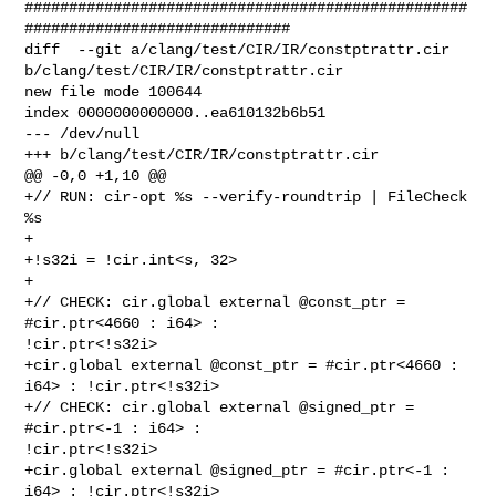
##################################################
##############################

diff  --git a/clang/test/CIR/IR/constptrattr.cir 

b/clang/test/CIR/IR/constptrattr.cir

new file mode 100644

index 0000000000000..ea610132b6b51

--- /dev/null

+++ b/clang/test/CIR/IR/constptrattr.cir

@@ -0,0 +1,10 @@

+// RUN: cir-opt %s --verify-roundtrip | FileCheck 
%s

+

+!s32i = !cir.int<s, 32>

+

+// CHECK: cir.global external @const_ptr = 
#cir.ptr<4660 : i64> : 

!cir.ptr<!s32i>

+cir.global external @const_ptr = #cir.ptr<4660 : 
i64> : !cir.ptr<!s32i>

+// CHECK: cir.global external @signed_ptr = 
#cir.ptr<-1 : i64> : 

!cir.ptr<!s32i>

+cir.global external @signed_ptr = #cir.ptr<-1 : 
i64> : !cir.ptr<!s32i>
