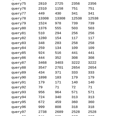
   query75      2810    2725    2356    2356

   query76      2310    1158    751     751

   query77      449     430     341     341

   query78      13308   13308   12538   12538

   query79      1524    978     739     739

   query80      1376    555     503     503

   query81      510     294     256     256

   query82      1280    154     117     117

   query83      348     283     258     258

   query84      259     134     109     109

   query85      924     516     441     441

   query86      444     352     308     308

   query87      3468    3403    3222    3222

   query88      3547    2701    2654    2654

   query89      434     371     333     333

   query90      1898    183     179     179

   query91      179     171     140     140

   query92      79      71      72      71

   query93      956     964     571     571

   query94      724     340     313     313

   query95      672     459     360     360

   query96      999     808     318     318

   query97      2738    2689    2528    2528
