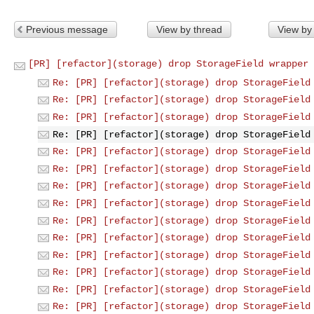
Previous message
View by thread
View by
[PR] [refactor](storage) drop StorageField wrapper 
Re: [PR] [refactor](storage) drop StorageField
Re: [PR] [refactor](storage) drop StorageField
Re: [PR] [refactor](storage) drop StorageField
Re: [PR] [refactor](storage) drop StorageField
Re: [PR] [refactor](storage) drop StorageField
Re: [PR] [refactor](storage) drop StorageField
Re: [PR] [refactor](storage) drop StorageField
Re: [PR] [refactor](storage) drop StorageField
Re: [PR] [refactor](storage) drop StorageField
Re: [PR] [refactor](storage) drop StorageField
Re: [PR] [refactor](storage) drop StorageField
Re: [PR] [refactor](storage) drop StorageField
Re: [PR] [refactor](storage) drop StorageField
Re: [PR] [refactor](storage) drop StorageField