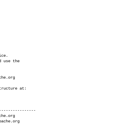
ce.

 use the

che.org
---------------

che.org
pache.org