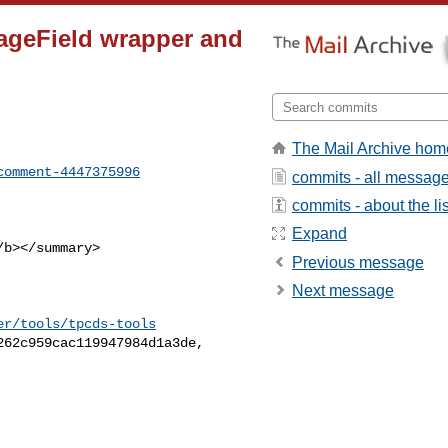
orageField wrapper and
The Mail Archive hom
comment-4447375996
commits - all messag
commits - about the lis
Expand
Previous message
Next message
er/tools/tpcds-tools