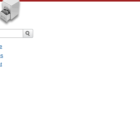
e
es
t