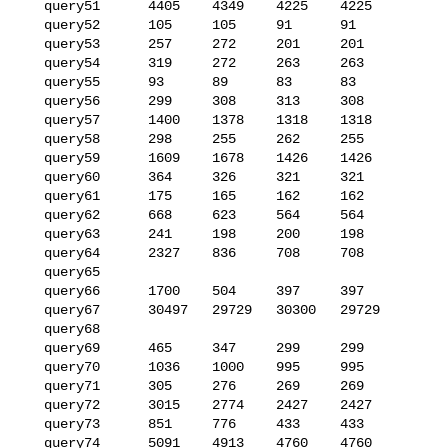
   query51      4405    4349    4225    4225

   query52      105     105     91      91

   query53      257     272     201     201

   query54      319     272     263     263

   query55      93      89      83      83

   query56      299     308     313     308

   query57      1400    1378    1318    1318

   query58      298     255     262     255

   query59      1609    1678    1426    1426

   query60      364     326     321     321

   query61      175     165     162     162

   query62      668     623     564     564

   query63      241     198     200     198

   query64      2327    836     708     708

   query65      

   query66      1700    504     397     397

   query67      30497   29729   30300   29729

   query68      

   query69      465     347     299     299

   query70      1036    1000    995     995

   query71      305     276     269     269

   query72      3015    2774    2427    2427

   query73      851     776     433     433

   query74      5091    4913    4760    4760
