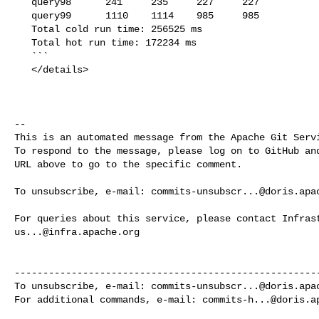
   query98      241     235     227     227

   query99      1110    1114    985     985

   Total cold run time: 256525 ms

   Total hot run time: 172234 ms

   ```

   </details>

-- 

This is an automated message from the Apache Git Servi
To respond to the message, please log on to GitHub and
URL above to go to the specific comment.

To unsubscribe, e-mail: 
commits-unsubscr...@doris.apa
us...@infra.apache.org
------------------------------------------------------
To unsubscribe, e-mail: 
commits-unsubscr...@doris.apa
For additional commands, e-mail: 
commits-h...@doris.a