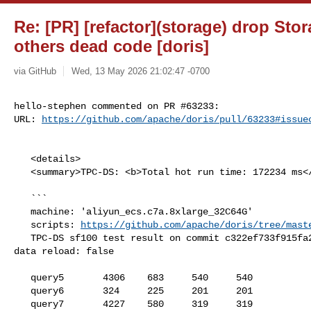
Re: [PR] [refactor](storage) drop St
others dead code [doris]
via GitHub
Wed, 13 May 2026 21:02:47 -0700
hello-stephen commented on PR #63233:

URL: 
https://github.com/apache/doris/pull/63233#issue
   <details>

   <summary>TPC-DS: <b>Total hot run time: 172234 ms</b></summary>

   ```

   machine: 'aliyun_ecs.c7a.8xlarge_32C64G'

   scripts: 
https://github.com/apache/doris/tree/mast
   TPC-DS sf100 test result on commit c322ef733f915fa262c959cac119947984d1a3de, 

data reload: false

   query5       4306    683     540     540

   query6       324     225     201     201

   query7       4227    580     319     319
