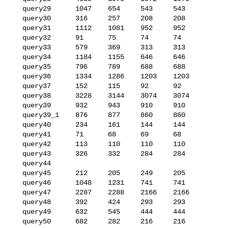
   query29      1047    654     543     543

   query30      316     257     208     208

   query31      1112    1081    952     952

   query32      91      75      74      74

   query33      579     369     313     313

   query34      1184    1155    646     646

   query35      796     789     688     688

   query36      1334    1286    1203    1203

   query37      152     115     92      92

   query38      3228    3144    3074    3074

   query39      932     943     910     910

   query39_1    876     877     860     860

   query40      234     161     144     144

   query41      71      68      69      68

   query42      113     110     110     110

   query43      326     332     284     284

   query44      

   query45      212     205     249     205

   query46      1048    1231    741     741

   query47      2287    2288    2166    2166

   query48      392     424     293     293

   query49      632     545     444     444

   query50      682     282     216     216
