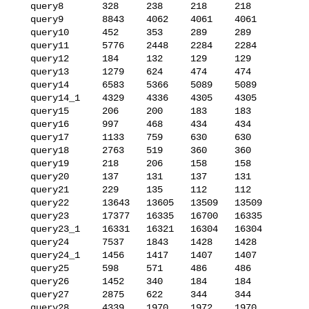
   query8       328     238     218     218

   query9       8843    4062    4061    4061

   query10      452     353     289     289

   query11      5776    2448    2284    2284

   query12      184     132     129     129

   query13      1279    624     474     474

   query14      6583    5366    5089    5089

   query14_1    4329    4336    4305    4305

   query15      206     200     183     183

   query16      997     468     434     434

   query17      1133    759     630     630

   query18      2763    519     360     360

   query19      218     206     158     158

   query20      137     131     137     131

   query21      229     135     112     112

   query22      13643   13605   13509   13509

   query23      17377   16335   16700   16335

   query23_1    16331   16321   16304   16304

   query24      7537    1843    1428    1428

   query24_1    1456    1417    1407    1407

   query25      598     571     486     486

   query26      1452    340     184     184

   query27      2875    622     344     344

   query28      4339    1970    1972    1970
