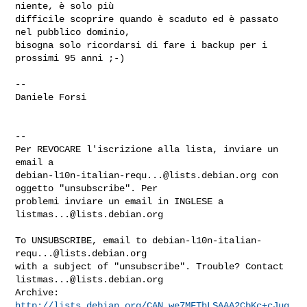
niente, è solo più

difficile scoprire quando è scaduto ed è passato 
nel pubblico dominio,

bisogna solo ricordarsi di fare i backup per i 
prossimi 95 anni ;-)

-- 

Daniele Forsi

--

Per REVOCARE l'iscrizione alla lista, inviare un 
debian-l10n-italian-requ...@lists.debian.org
 con 
oggetto "unsubscribe". Per

problemi inviare un email in INGLESE a 
listmas...@lists.debian.org
To UNSUBSCRIBE, email to 
debian-l10n-italian-
requ...@lists.debian.org
with a subject of "unsubscribe". Trouble? Contact 
listmas...@lists.debian.org
http://lists.debian.org/CAN_we7MFThLSAAA2CbKc+cJug