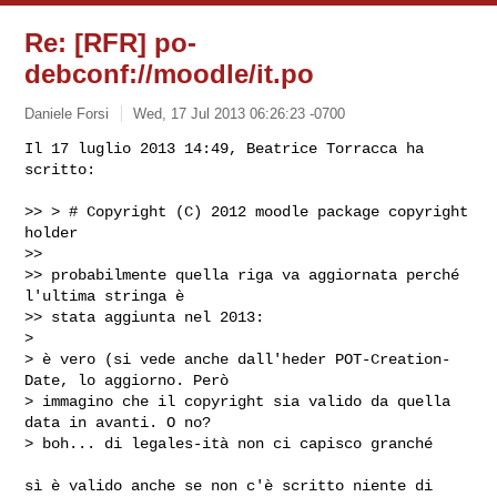
Re: [RFR] po-
debconf://moodle/it.po
Daniele Forsi
Wed, 17 Jul 2013 06:26:23 -0700
Il 17 luglio 2013 14:49, Beatrice Torracca ha 
scritto:

>> > # Copyright (C) 2012 moodle package copyright 
holder

>>

>> probabilmente quella riga va aggiornata perché 
l'ultima stringa è

>> stata aggiunta nel 2013:

>

> è vero (si vede anche dall'heder POT-Creation-
Date, lo aggiorno. Però

> immagino che il copyright sia valido da quella 
data in avanti. O no?

> boh... di legales-ità non ci capisco granché
sì è valido anche se non c'è scritto niente di 