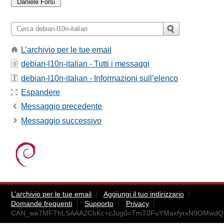
L’archivio per le tue email
debian-l10n-italian - Tutti i messaggi
debian-l10n-italian - Informazioni sull’elenco
Espandere
Messaggio precedente
Messaggio successivo
L’archivio per le tue email
Aggiungi il tuo indirizzario
Domande frequenti
Supporto
Privacy
CAN_we7MFThLSAAA2CbKc+cJug0=TmT0FuYMaxfyrxN9OMwdQ2g