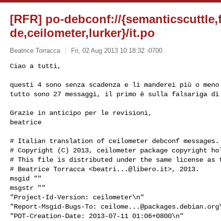
[RFR] po-debconf://{semanticscuttle,
de,ceilometer,lurker}/it.po
Beatrice Torracca
Fri, 02 Aug 2013 10:18:32 -0700
Ciao a tutti, 

questi 4 sono senza scadenza e li manderei più o meno 
tutto sono 27 messaggi, il primo è sulla falsariga di
Grazie in anticipo per le revisioni,

beatrice

# Italian translation of ceilometer debconf messages.

# Copyright (C) 2013, ceilometer package copyright hol
# This file is distributed under the same license as t
# Beatrice Torracca <
beatri...@libero.it
>, 2013.

msgid ""

msgstr ""

"Project-Id-Version: ceilometer\n"

"Report-Msgid-Bugs-To: 
ceilome...@packages.debian.org
"POT-Creation-Date: 2013-07-11 01:06+0800\n"
