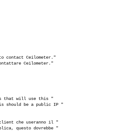
o contact Ceilometer."

ntattare Ceilometer."

 that will use this "

s should be a public IP "

lient che useranno il "

lica, questo dovrebbe "
