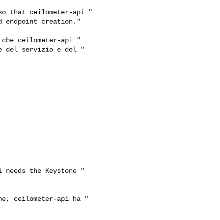
o that ceilometer-api "

 endpoint creation."

che ceilometer-api "

 del servizio e del "

 needs the Keystone "

e, ceilometer-api ha "
