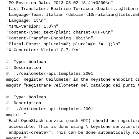
"PO-Revision-Date: 2013-08-02 18:41+0200\n"

"Last-Translator: Beatrice Torracca <
beatri...@libero
"Language-Team: Italian <
debian-l10n-italian@lists.de
"Language: it\n"

"MIME-Version: 1.0\n"

"Content-Type: text/plain; charset=UTF-8\n"

"Content-Transfer-Encoding: 8bit\n"

"Plural-Forms: nplurals=2; plural=(n != 1);\n"

"X-Generator: Virtaal 0.7.1\n"

#. Type: boolean

#. Description

#: ../ceilometer-api.templates:2001

msgid "Register Ceilometer in the Keystone endpoint ca
msgstr "Registrare Ceilometer nel catalogo dei punti t
#. Type: boolean

#. Description

#: ../ceilometer-api.templates:2001

msgid ""

"Each OpenStack service (each API) should be registere
"accessible. This is done using \"keystone service-cre
"endpoint-create\". This can be done automatically now
msgstr ""
