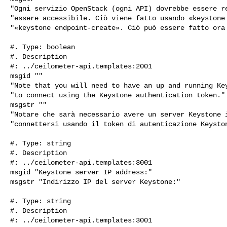
"Ogni servizio OpenStack (ogni API) dovrebbe essere re
"essere accessibile. Ciò viene fatto usando «keystone 
"«keystone endpoint-create». Ciò può essere fatto ora 
#. Type: boolean

#. Description

#: ../ceilometer-api.templates:2001

msgid ""

"Note that you will need to have an up and running Key
"to connect using the Keystone authentication token."

msgstr ""

"Notare che sarà necessario avere un server Keystone i
"connettersi usando il token di autenticazione Keyston
#. Type: string

#. Description

#: ../ceilometer-api.templates:3001

msgid "Keystone server IP address:"

msgstr "Indirizzo IP del server Keystone:"

#. Type: string

#. Description

#: ../ceilometer-api.templates:3001
