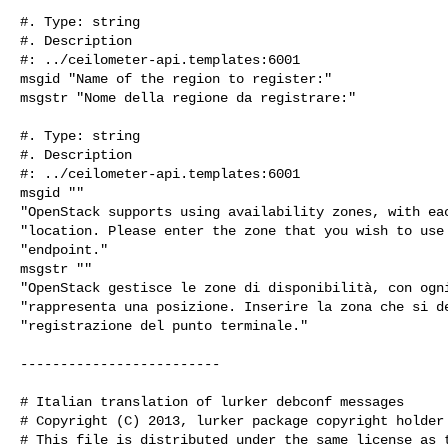
#. Type: string

#. Description

#: ../ceilometer-api.templates:6001

msgid "Name of the region to register:"

msgstr "Nome della regione da registrare:"

#. Type: string

#. Description

#: ../ceilometer-api.templates:6001

msgid ""

"OpenStack supports using availability zones, with eac
"location. Please enter the zone that you wish to use 
"endpoint."

msgstr ""

"OpenStack gestisce le zone di disponibilità, con ogni
"rappresenta una posizione. Inserire la zona che si de
"registrazione del punto terminale."

-------------------------

# Italian translation of lurker debconf messages

# Copyright (C) 2013, lurker package copyright holder

# This file is distributed under the same license as t