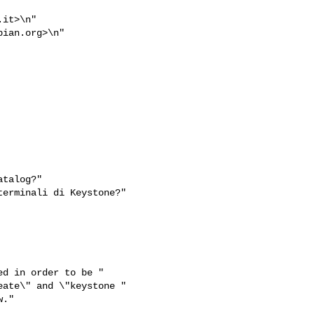
.it
>\n"

bian.org
>\n"

talog?"

erminali di Keystone?"

d in order to be "

ate\" and \"keystone "

."
