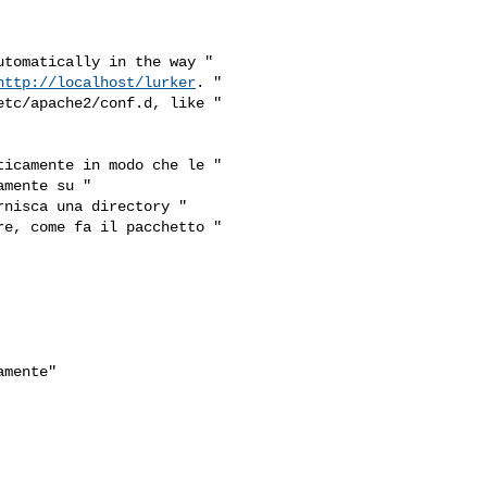
tomatically in the way "

http://localhost/lurker
. "

tc/apache2/conf.d, like "

icamente in modo che le "

mente su "

nisca una directory "

e, come fa il pacchetto "

mente"
