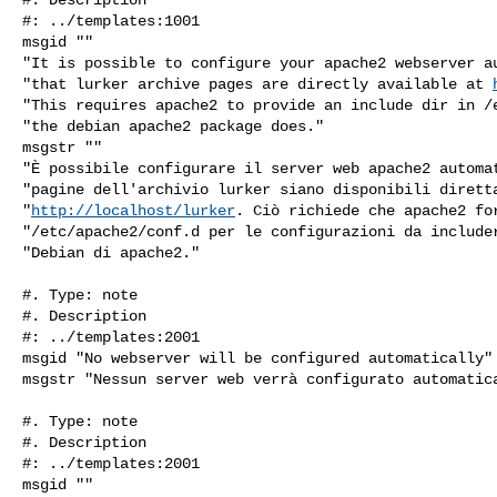
#: ../templates:1001

msgid ""

"It is possible to configure your apache2 webserver au
"that lurker archive pages are directly available at 
"This requires apache2 to provide an include dir in /e
"the debian apache2 package does."

msgstr ""

"È possibile configurare il server web apache2 automat
"pagine dell'archivio lurker siano disponibili diretta
"
http://localhost/lurker
. Ciò richiede che apache2 for
"/etc/apache2/conf.d per le configurazioni da includer
"Debian di apache2."

#. Type: note

#. Description

#: ../templates:2001

msgid "No webserver will be configured automatically"

msgstr "Nessun server web verrà configurato automatica
#. Type: note

#. Description

#: ../templates:2001

msgid ""
