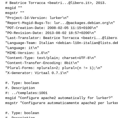
# Beatrice Torracca <
beatri...@libero.it
>, 2013.

msgid ""

msgstr ""

"Project-Id-Version: lurker\n"

"Report-Msgid-Bugs-To: 
lur...@packages.debian.org
\n"

"POT-Creation-Date: 2008-02-05 11:15+0100\n"

"PO-Revision-Date: 2013-08-02 18:57+0200\n"

"Last-Translator: Beatrice Torracca <
beatri...@libero
"Language-Team: Italian <
debian-l10n-italian@lists.de
"Language: it\n"

"MIME-Version: 1.0\n"

"Content-Type: text/plain; charset=UTF-8\n"

"Content-Transfer-Encoding: 8bit\n"

"Plural-Forms: nplurals=2; plural=(n != 1);\n"

"X-Generator: Virtaal 0.7.1\n"

#. Type: boolean

#. Description

#: ../templates:1001

msgid "Configure apache2 automatically for lurker?"

msgstr "Configurare automaticamente apache2 per lurker
#. Type: boolean

#. Description
