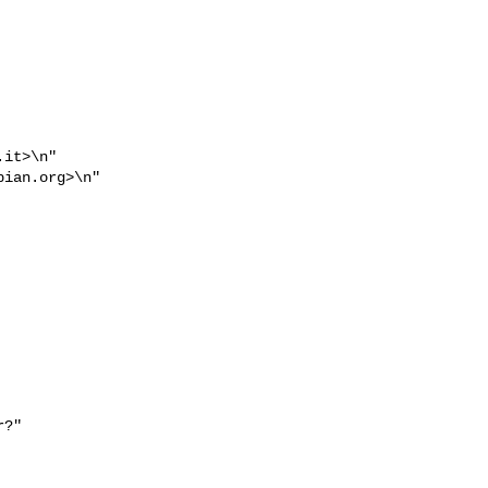
.it
>\n"

bian.org
>\n"

?"
