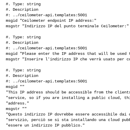
#. Type: string

#. Description

#: ../ceilometer-api.templates:5001

msgid "Ceilometer endpoint IP address:"

msgstr "Indirizzo IP del punto terminale Ceilometer:"

#. Type: string

#. Description

#: ../ceilometer-api.templates:5001

msgid "Please enter the IP address that will be used t
msgstr "Inserire l'indirizzo IP che verrà usato per co
#. Type: string

#. Description

#: ../ceilometer-api.templates:5001

msgid ""

"This IP address should be accessible from the clients
"service, so if you are installing a public cloud, thi
"address."

msgstr ""

"Questo indirizzo IP dovrebbe essere accessibile dai c
"servizio, perciò se si sta installando una cloud pubb
"essere un indirizzo IP pubblico."
