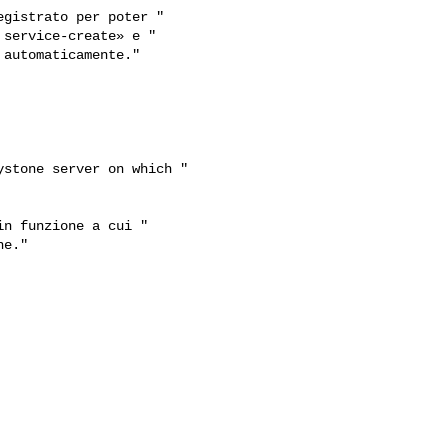
gistrato per poter "

service-create» e "

automaticamente."

stone server on which "

n funzione a cui "

e."
