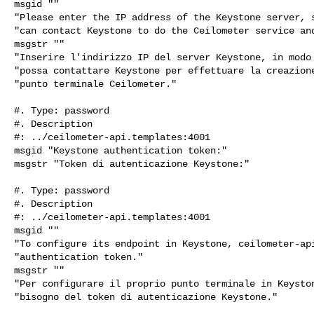
msgid ""

"Please enter the IP address of the Keystone server, s
"can contact Keystone to do the Ceilometer service and
msgstr ""

"Inserire l'indirizzo IP del server Keystone, in modo 
"possa contattare Keystone per effettuare la creazione
"punto terminale Ceilometer."

#. Type: password

#. Description

#: ../ceilometer-api.templates:4001

msgid "Keystone authentication token:"

msgstr "Token di autenticazione Keystone:"

#. Type: password

#. Description

#: ../ceilometer-api.templates:4001

msgid ""

"To configure its endpoint in Keystone, ceilometer-api
"authentication token."

msgstr ""

"Per configurare il proprio punto terminale in Keyston
"bisogno del token di autenticazione Keystone."
