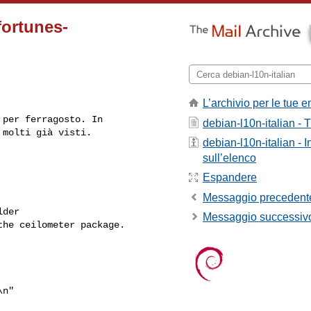
fortunes-
L’archivio per le tue e
per ferragosto. In

debian-l10n-italian - T
 molti già visti.
debian-l10n-italian - 
sull’elenco
Espandere
Messaggio precedent
der

Messaggio successiv
he ceilometer package.

\n"
