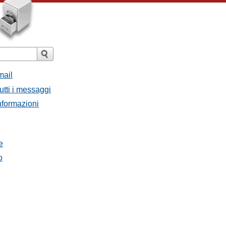
mail
utti i messaggi
Informazioni
e
o