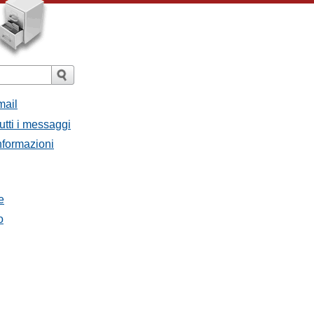
mail
utti i messaggi
Informazioni
e
o