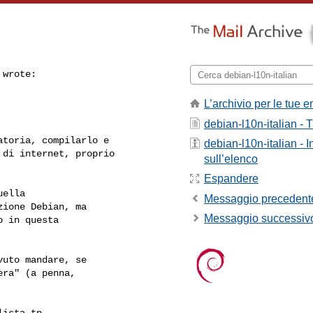
wrote:

L’archivio per le tue e
debian-l10n-italian - T
toria, compilarlo e

debian-l10n-italian - 
di internet, proprio

sull’elenco
Espandere
ella

Messaggio precedent
ione Debian, ma

Messaggio successiv
 in questa

uto mandare, se

ra" (a penna,

ista tp
