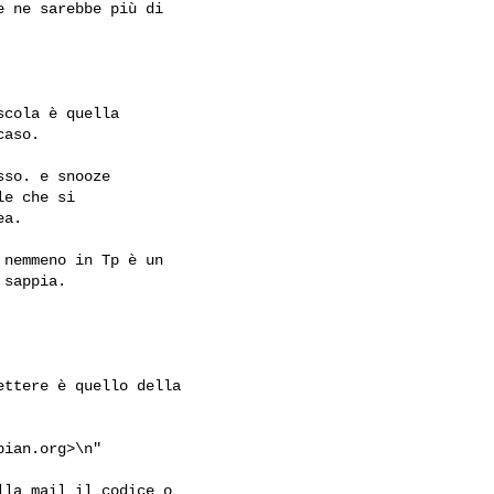
 ne sarebbe più di

cola è quella

aso.

so. e snooze

e che si

a.

nemmeno in Tp è un

sappia.

ttere è quello della 

bian.org
>\n"

la mail il codice o
