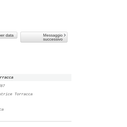
per data
Messaggio
successivo
rracca
d87
atrice Torracca
ca