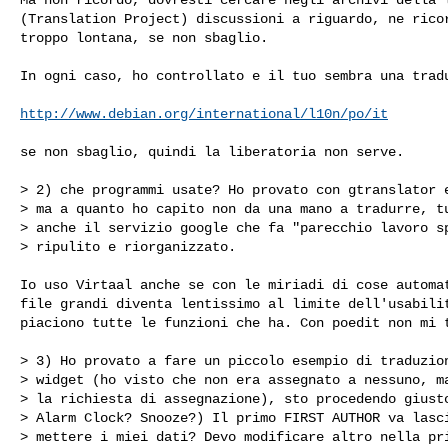
(Translation Project) discussioni a riguardo, ne ricor
troppo lontana, se non sbaglio.

In ogni caso, ho controllato e il tuo sembra una tradu
http://www.debian.org/international/l10n/po/it
se non sbaglio, quindi la liberatoria non serve.

> 2) che programmi usate? Ho provato con gtranslator e
> ma a quanto ho capito non da una mano a tradurre, tu
> anche il servizio google che fa "parecchio lavoro sp
> ripulito e riorganizzato.

Io uso Virtaal anche se con le miriadi di cose automat
file grandi diventa lentissimo al limite dell'usabilit
piaciono tutte le funzioni che ha. Con poedit non mi t
> 3) Ho provato a fare un piccolo esempio di traduzion
> widget (ho visto che non era assegnato a nessuno, ma
> la richiesta di assegnazione), sto procedendo giusto
> Alarm Clock? Snooze?) Il primo FIRST AUTHOR va lasci
> mettere i miei dati? Devo modificare altro nella pri