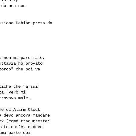
do una non

zione Debian presa da 

 non mi pare male,

ttavia ho provato

orco" che poi va

iche che fa sui

à. Però mi

rovavo male.

e di Alarm Clock

 devo ancora mandare

? (come tradurreste:

ato com'è, o devo

ma parte dei
