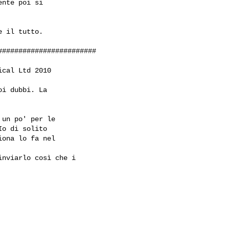
nte poi si

 il tutto.

#######################

cal Ltd 2010

i dubbi. La

un po' per le

o di solito

ona lo fa nel

nviarlo così che i 
