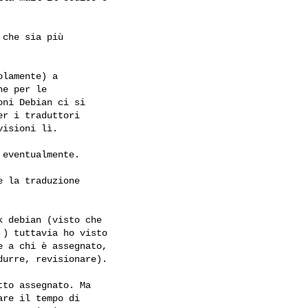
che sia più

lamente) a

e per le

ni Debian ci si

r i traduttori

isioni lì.

eventualmente.

 la traduzione

 debian (visto che

) tuttavia ho visto

 a chi è assegnato,

urre, revisionare).

to assegnato. Ma

re il tempo di
