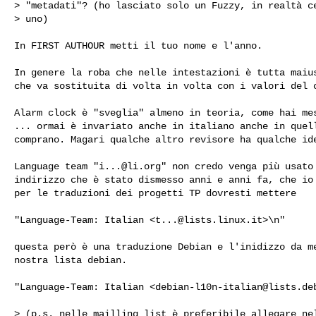
> "metadati"? (ho lasciato solo un Fuzzy, in realtà ce
> uno)

In FIRST AUTHOUR metti il tuo nome e l'anno.

In genere la roba che nelle intestazioni è tutta maius
che va sostituita di volta in volta con i valori del c
Alarm clock è "sveglia" almeno in teoria, come hai mes
... ormai è invariato anche in italiano anche in quell
comprano. Magari qualche altro revisore ha qualche ide
Language team "
i...@li.org
" non credo venga più usato 
indirizzo che è stato dismesso anni e anni fa, che io 
per le traduzioni dei progetti TP dovresti mettere

"Language-Team: Italian <
t...@lists.linux.it
>\n"

questa però è una traduzione Debian e l'inidizzo da me
nostra lista debian.

"Language-Team: Italian <
debian-l10n-italian@lists.de
> (p.s. nelle mailling list è preferibile allegare nel