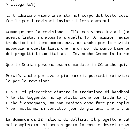
> allegarlo?)

la traduzione viene inserita nel corpo del testo così 
facile per i revisori inviare i loro commenti.

Comunque per la revisione i file non vanno inviati (so
questa lista, ma appunto a quella Tp. A maggior ragion
traduzioni di loro competenza, ma anche per le revisio
appoggia a quella lista che fa un po' di punto base pe
dei progetti Linux italiani. Es. anche Gnome fa le rev
Quelle Debian possono essere mandate in CC anche qui, 
Perciò, anche per avere più pareri, potresti reinviare
là per la revisione.

> p.s. mi piacerebbe aiutare la traduzione di handbook
> lo sto leggendo, ne aprofitto anche per tradurlo ;) 
> che è assegnato, ma non capisco come fare per capire
> per mettermi in contatto (per dargli una mano a trad
La domanda da 12 milioni di dollari. Il progetto è tut
mai completato. Mi sono segnata la cosa e dovrei trova