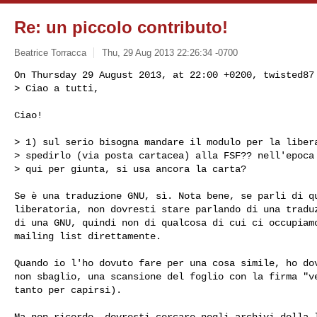
Re: un piccolo contributo!
Beatrice Torracca
Thu, 29 Aug 2013 22:26:34 -0700
On Thursday 29 August 2013, at 22:00 +0200, twisted87 
> Ciao a tutti,
Ciao!

> 1) sul serio bisogna mandare il modulo per la libera
> spedirlo (via posta cartacea) alla FSF?? nell'epoca 
> qui per giunta, si usa ancora la carta?

Se è una traduzione GNU, sì. Nota bene, se parli di qu
liberatoria, non dovresti stare parlando di una traduz
di una GNU, quindi non di qualcosa di cui ci occupiamo
mailing list direttamente.

Quando io l'ho dovuto fare per una cosa simile, ho dov
non sbaglio, una scansione del foglio con la firma "ve
tanto per capirsi).

Ma non ricordo, dovresti cercare negli archivi della l