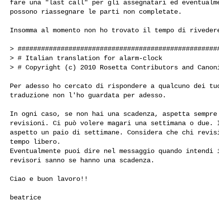
fare una "last call" per gli assegnatari ed eventualme
possono riassegnare le parti non completate.

Insomma al momento non ho trovato il tempo di rivedere
> ####################################################
> # Italian translation for alarm-clock

> # Copyright (c) 2010 Rosetta Contributors and Canoni
Per adesso ho cercato di rispondere a qualcuno dei tuo
traduzione non l'ho guardata per adesso. 

In ogni caso, se non hai una scadenza, aspetta sempre 
revisioni. Ci può volere magari una settimana o due. I
aspetto un paio di settimane. Considera che chi revisi
tempo libero.

Eventualmente puoi dire nel messaggio quando intendi i
revisori sanno se hanno una scadenza.

Ciao e buon lavoro!!

beatrice
