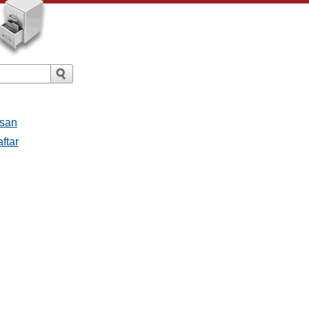
esan
ftar