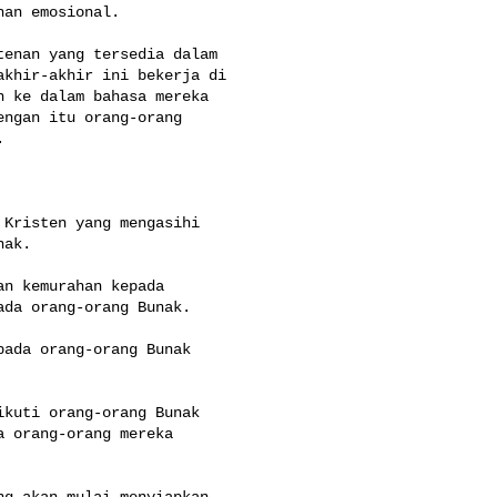
an emosional.

enan yang tersedia dalam 

khir-akhir ini bekerja di 

 ke dalam bahasa mereka 

ngan itu orang-orang 



Kristen yang mengasihi 

ak.

n kemurahan kepada 

da orang-orang Bunak.

ada orang-orang Bunak 

kuti orang-orang Bunak 

 orang-orang mereka 

g akan mulai menyiapkan 
