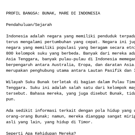
PROFIL BANGSA: BUNAK, MARE DI INDONESIA

Pendahuluan/Sejarah

Indonesia adalah negara yang memiliki penduduk terpada
terus mengalami pertumbuhan yang cepat. Negara ini jug
negara yang memiliki populasi yang beragam secara etni
800 kelompok suku yang berbeda. Banyak dari mereka ada
Asia Tenggara, banyak pulau-pulau di Indonesia memegan
berpengaruh antara Australia, Eropa, dan daratan Asia.
merupakan penghubung utama antara Lautan Pasifik dan I
Wilayah Suku Bunak terletak di bagian dalam Pulau Timo
Tenggara. Suku ini adalah salah satu dari kelompok may
tersebut. Bahasa mereka, yang juga disebut Bunak, tida
pun.

Ada sedikit informasi terkait dengan pola hidup yang u
orang-orang Bunak; namun, mereka dianggap sangat mirip
asli yang lain, yang hidup di Timor.

Seperti Apa Kehidupan Mereka?
