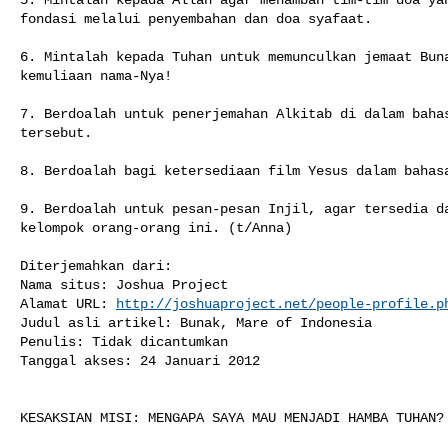
fondasi melalui penyembahan dan doa syafaat.

6. Mintalah kepada Tuhan untuk memunculkan jemaat Buna
kemuliaan nama-Nya!

7. Berdoalah untuk penerjemahan Alkitab di dalam bahas
tersebut.

8. Berdoalah bagi ketersediaan film Yesus dalam bahasa
9. Berdoalah untuk pesan-pesan Injil, agar tersedia da
kelompok orang-orang ini. (t/Anna)

Diterjemahkan dari:

Nama situs: Joshua Project

Alamat URL: 
http://joshuaproject.net/people-profile.p
Judul asli artikel: Bunak, Mare of Indonesia

Penulis: Tidak dicantumkan

Tanggal akses: 24 Januari 2012

KESAKSIAN MISI: MENGAPA SAYA MAU MENJADI HAMBA TUHAN?
