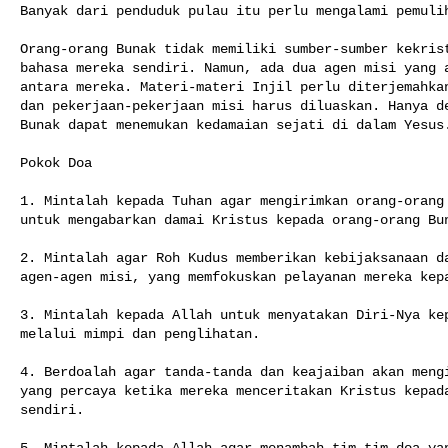
Banyak dari penduduk pulau itu perlu mengalami pemulih
Orang-orang Bunak tidak memiliki sumber-sumber kekrist
bahasa mereka sendiri. Namun, ada dua agen misi yang a
antara mereka. Materi-materi Injil perlu diterjemahkan
dan pekerjaan-pekerjaan misi harus diluaskan. Hanya de
Bunak dapat menemukan kedamaian sejati di dalam Yesus.
Pokok Doa

1. Mintalah kepada Tuhan agar mengirimkan orang-orang 
untuk mengabarkan damai Kristus kepada orang-orang Bun
2. Mintalah agar Roh Kudus memberikan kebijaksanaan da
agen-agen misi, yang memfokuskan pelayanan mereka kepa
3. Mintalah kepada Allah untuk menyatakan Diri-Nya kep
melalui mimpi dan penglihatan.

4. Berdoalah agar tanda-tanda dan keajaiban akan mengi
yang percaya ketika mereka menceritakan Kristus kepada
sendiri.

5. Mintalah kepada Allah agar menambah tim-tim doa yan