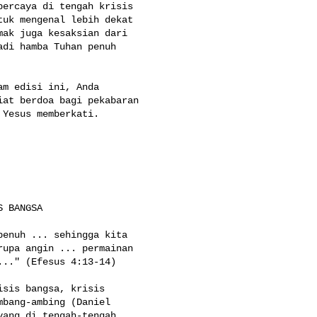
ercaya di tengah krisis 

uk mengenal lebih dekat 

ak juga kesaksian dari 

di hamba Tuhan penuh 

m edisi ini, Anda 

at berdoa bagi pekabaran 

Yesus memberkati.

 BANGSA

enuh ... sehingga kita 

upa angin ... permainan 

.." (Efesus 4:13-14)

sis bangsa, krisis 

bang-ambing (Daniel 

ang di tengah-tengah 
