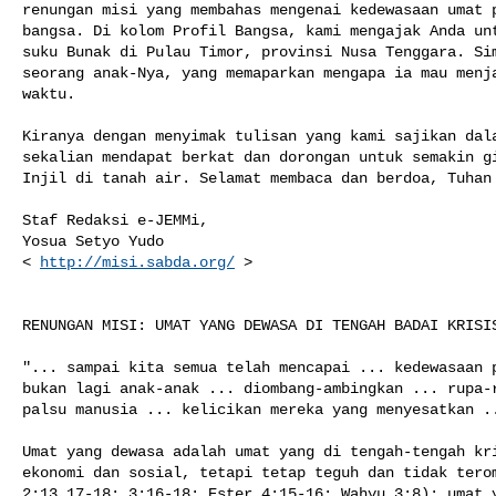
renungan misi yang membahas mengenai kedewasaan umat p
bangsa. Di kolom Profil Bangsa, kami mengajak Anda unt
suku Bunak di Pulau Timor, provinsi Nusa Tenggara. Sim
seorang anak-Nya, yang memaparkan mengapa ia mau menja
waktu.

Kiranya dengan menyimak tulisan yang kami sajikan dala
sekalian mendapat berkat dan dorongan untuk semakin gi
Injil di tanah air. Selamat membaca dan berdoa, Tuhan 
Staf Redaksi e-JEMMi,

Yosua Setyo Yudo

< 
http://misi.sabda.org/
 >

RENUNGAN MISI: UMAT YANG DEWASA DI TENGAH BADAI KRISIS
"... sampai kita semua telah mencapai ... kedewasaan p
bukan lagi anak-anak ... diombang-ambingkan ... rupa-r
palsu manusia ... kelicikan mereka yang menyesatkan ..
Umat yang dewasa adalah umat yang di tengah-tengah kri
ekonomi dan sosial, tetapi tetap teguh dan tidak terom
2:13,17-18; 3:16-18; Ester 4:15-16; Wahyu 3:8); umat y