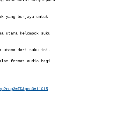
k yang berjaya untuk 

a utama kelompok suku 

 utama dari suku ini.

lam format audio bagi 

hp?rog3=ID&peo3=11015