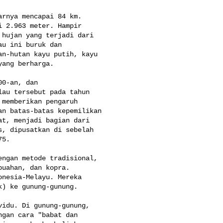
rnya mencapai 84 km. 

 2.963 meter. Hampir 

hujan yang terjadi dari 

u ini buruk dan 

n-hutan kayu putih, kayu 

ang berharga.

0-an, dan 

au tersebut pada tahun 

memberikan pengaruh 

n batas-batas kepemilikan 

t, menjadi bagian dari 

, dipusatkan di sebelah 

5.

ngan metode tradisional, 

uahan, dan kopra. 

nesia-Melayu. Mereka 

) ke gunung-gunung.

idu. Di gunung-gunung, 

gan cara "babat dan 
