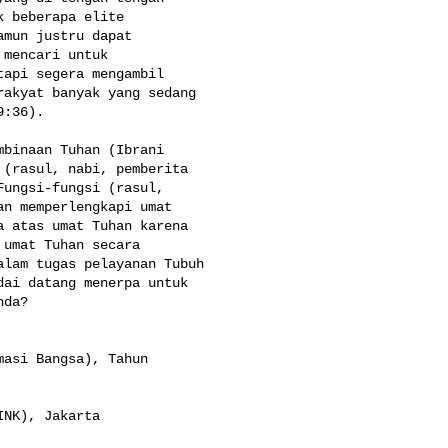
 beberapa elite 

mun justru dapat 

mencari untuk 

api segera mengambil 

akyat banyak yang sedang 

:36).

binaan Tuhan (Ibrani 

(rasul, nabi, pemberita 

ungsi-fungsi (rasul, 

n memperlengkapi umat 

 atas umat Tuhan karena 

umat Tuhan secara 

lam tugas pelayanan Tubuh 

ai datang menerpa untuk 

da?

asi Bangsa), Tahun 

NK), Jakarta
