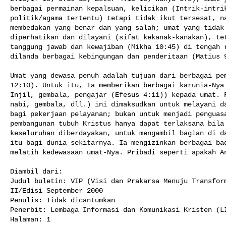
berbagai permainan kepalsuan, kelicikan (Intrik-intrik
politik/agama tertentu) tetapi tidak ikut tersesat, na
membedakan yang benar dan yang salah; umat yang tidak 
diperhatikan dan dilayani (sifat kekanak-kanakan), tet
tanggung jawab dan kewajiban (Mikha 10:45) di tengah r
dilanda berbagai kebingungan dan penderitaan (Matius 9
Umat yang dewasa penuh adalah tujuan dari berbagai pem
12:10). Untuk itu, Ia memberikan berbagai karunia-Nya 
Injil, gembala, pengajar (Efesus 4:11)) kepada umat. F
nabi, gembala, dll.) ini dimaksudkan untuk melayani da
bagi pekerjaan pelayanan; bukan untuk menjadi penguasa
pembangunan tubuh Kristus hanya dapat terlaksana bila 
keseluruhan diberdayakan, untuk mengambil bagian di da
itu bagi dunia sekitarnya. Ia mengizinkan berbagai bad
melatih kedewasaan umat-Nya. Pribadi seperti apakah An
Diambil dari:

Judul buletin: VIP (Visi dan Prakarsa Menuju Transform
II/Edisi September 2000

Penulis: Tidak dicantumkan

Penerbit: Lembaga Informasi dan Komunikasi Kristen (LI
Halaman: 1
