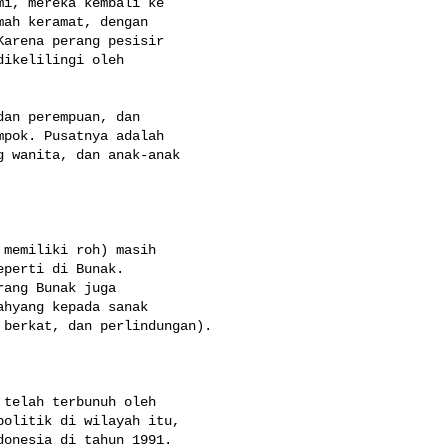
i, mereka kembali ke 

ah keramat, dengan 

arena perang pesisir 

ikelilingi oleh 

an perempuan, dan 

pok. Pusatnya adalah 

 wanita, dan anak-anak 

memiliki roh) masih 

perti di Bunak. 

ang Bunak juga 

hyang kepada sanak 

berkat, dan perlindungan).

telah terbunuh oleh 

olitik di wilayah itu, 

onesia di tahun 1991. 
