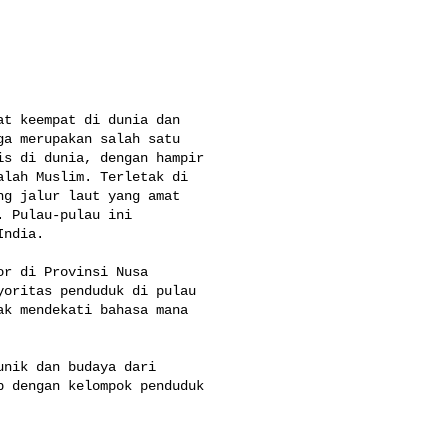
t keempat di dunia dan 

a merupakan salah satu 

s di dunia, dengan hampir 

lah Muslim. Terletak di 

g jalur laut yang amat 

 Pulau-pulau ini 

ndia.

r di Provinsi Nusa 

oritas penduduk di pulau 

k mendekati bahasa mana 

nik dan budaya dari 

 dengan kelompok penduduk 
