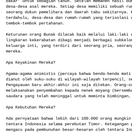
bakar" untuk sebagian tahun. Setelah memanen hasil bum
desa-desa asal mereka. Setiap desa memiliki sebuah rum
seorang dukun pemelihara dan daerah tabu sekitarnya. K
terdahulu, desa-desa dan rumah-rumah yang terisolasi d
tembok-tembok pertahanan.

Keturunan orang Bunak dilacak baik melalui laki-laki d
lingkaran kekerabatan dibagi menjadi berbagai subkelom
keluarga inti, yang terdiri dari seorang pria, seorang
mereka.

Apa Keyakinan Mereka?

Agama-agama animistis (percaya bahwa benda-benda mati 
dianut oleh suku-suku di wilayah-wilayah terpencil, se
Pengayauan baru akhir-akhir ini saja ditekan. Orang-or
melaksanakan penyembahan kepada nenek moyang (bersemba
saudara yang telah meninggal untuk meminta bimbingan, 
Apa Kebutuhan Mereka?

Ada pernyataan bahwa lebih dari 100.000 orang mungkin 
tentara Indonesia selama perebutan Timor. Ketegangan p
mengacu pada pembunuhan besar-besaran oleh tentara Ind