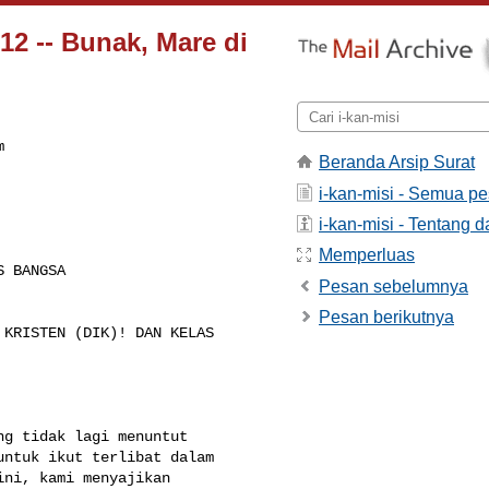
012 -- Bunak, Mare di
m
Beranda Arsip Surat
i-kan-misi - Semua p
i-kan-misi - Tentang da
Memperluas
 BANGSA

Pesan sebelumnya
Pesan berikutnya
KRISTEN (DIK)! DAN KELAS 

g tidak lagi menuntut 

ntuk ikut terlibat dalam 

ni, kami menyajikan 
