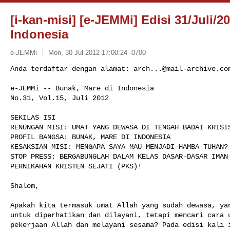
[i-kan-misi] [e-JEMMi] Edisi 31/Juli/2
Indonesia
e-JEMMi
Mon, 30 Jul 2012 17:00:24 -0700
Anda terdaftar dengan alamat: 
arch...@mail-archive.co
e-JEMMi -- Bunak, Mare di Indonesia

No.31, Vol.15, Juli 2012
SEKILAS ISI

RENUNGAN MISI: UMAT YANG DEWASA DI TENGAH BADAI KRISIS
PROFIL BANGSA: BUNAK, MARE DI INDONESIA

KESAKSIAN MISI: MENGAPA SAYA MAU MENJADI HAMBA TUHAN?

STOP PRESS: BERGABUNGLAH DALAM KELAS DASAR-DASAR IMAN 
PERNIKAHAN KRISTEN SEJATI (PKS)!

Shalom,

Apakah kita termasuk umat Allah yang sudah dewasa, yan
untuk diperhatikan dan dilayani, tetapi mencari cara u
pekerjaan Allah dan melayani sesama? Pada edisi kali i