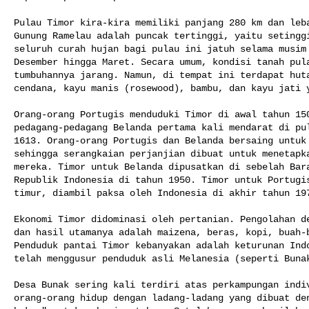
Pulau Timor kira-kira memiliki panjang 280 km dan leba
Gunung Ramelau adalah puncak tertinggi, yaitu setinggi
seluruh curah hujan bagi pulau ini jatuh selama musim 
Desember hingga Maret. Secara umum, kondisi tanah pula
tumbuhannya jarang. Namun, di tempat ini terdapat huta
cendana, kayu manis (rosewood), bambu, dan kayu jati y
Orang-orang Portugis menduduki Timor di awal tahun 150
pedagang-pedagang Belanda pertama kali mendarat di pul
1613. Orang-orang Portugis dan Belanda bersaing untuk 
sehingga serangkaian perjanjian dibuat untuk menetapka
mereka. Timor untuk Belanda dipusatkan di sebelah Bara
Republik Indonesia di tahun 1950. Timor untuk Portugis
timur, diambil paksa oleh Indonesia di akhir tahun 197
Ekonomi Timor didominasi oleh pertanian. Pengolahan de
dan hasil utamanya adalah maizena, beras, kopi, buah-b
Penduduk pantai Timor kebanyakan adalah keturunan Indo
telah menggusur penduduk asli Melanesia (seperti Bunak
Desa Bunak sering kali terdiri atas perkampungan indiv
orang-orang hidup dengan ladang-ladang yang dibuat den