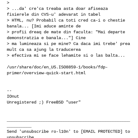
> 

> ...da' cre'ca treaba asta doar afiseaza 
fisierele din CVS-u' adevarat in tabel

> HTML, nu? Probabil ca toti cred ca-i o chestie 
banala... [Imi aduce aminte de

> profii dreaq de mate din faculta: "Mai departe 
demonstratzia e banala..."] Cine

> ma lumineaza si pe mine? Ca daca imi trebe' prea 
mult ca sa ajung la traducerea

> efectiva mi se face lehamite si o las balta...

/usr/share/doc/en_US.ISO8859-1/books/fdp-
primer/overview-quick-start.html

-- 

IOnut

Unregistered ;) FreeBSD "user"

__________________________________________________
__________

Send 'unsubscribe ro-l10n' to [EMAIL PROTECTED] to 
unsubscribe
