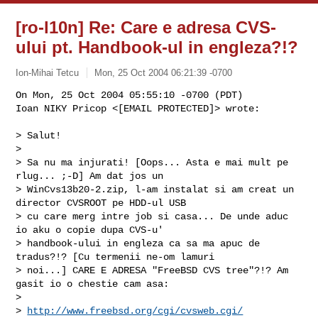
[ro-l10n] Re: Care e adresa CVS-
ului pt. Handbook-ul in engleza?!?
Ion-Mihai Tetcu
Mon, 25 Oct 2004 06:21:39 -0700
On Mon, 25 Oct 2004 05:55:10 -0700 (PDT)

Ioan NIKY Pricop <[EMAIL PROTECTED]> wrote:
> Salut!

> 

> Sa nu ma injurati! [Oops... Asta e mai mult pe 
rlug... ;-D] Am dat jos un

> WinCvs13b20-2.zip, l-am instalat si am creat un 
director CVSROOT pe HDD-ul USB

> cu care merg intre job si casa... De unde aduc 
io aku o copie dupa CVS-u'

> handbook-ului in engleza ca sa ma apuc de 
tradus?!? [Cu termenii ne-om lamuri

> noi...] CARE E ADRESA "FreeBSD CVS tree"?!? Am 
gasit io o chestie cam asa:

> 

> 
http://www.freebsd.org/cgi/cvsweb.cgi/