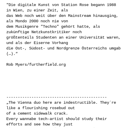
"Die digitale Kunst von Station Rose begann 1988 
in Wien, zu einer Zeit, als 

das Web noch weit über den Mainstream hinausging, 
als Mondo 2000 noch nie von 

dem Musikgenre "Techno" gehört hatte, als 
zukünftige Netzkunstkritiker noch 

größtenteils Studenten an einer Universität waren, 
und als der Eiserne Vorhang 

die Ost-, Südost- und Nordgrenze Österreichs umgab 
(…).“ 

Rob Myers/furtherfield.org

--------------------------------------------

„The Vienna duo here are indestructible. They´re 
like a flourishing rosebud out 

of a cement sidewalk crack. 

Every wannabe tech-artist should study their 
efforts and see how they just 
