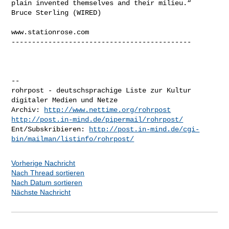
plain invented themselves and their milieu.“   
Bruce Sterling (WIRED)

www.stationrose.com

--------------------------------------------

-- 

rohrpost - deutschsprachige Liste zur Kultur 
digitaler Medien und Netze

Archiv: 
http://www.nettime.org/rohrpost
http://post.in-mind.de/pipermail/rohrpost/
Ent/Subskribieren: 
http://post.in-mind.de/cgi-
bin/mailman/listinfo/rohrpost/
Vorherige Nachricht
Nach Thread sortieren
Nach Datum sortieren
Nächste Nachricht