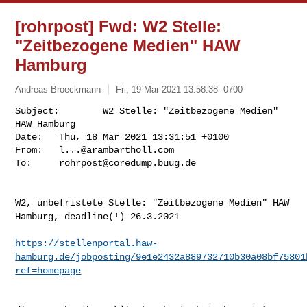
[rohrpost] Fwd: W2 Stelle:
"Zeitbezogene Medien" HAW
Hamburg
Andreas Broeckmann
Fri, 19 Mar 2021 13:58:38 -0700
Subject:        W2 Stelle: "Zeitbezogene Medien" 
HAW Hamburg

Date:   Thu, 18 Mar 2021 13:31:51 +0100

From:   
l...@arambartholl.com
To:     
rohrpost@coredump.buug.de
W2, unbefristete Stelle: "Zeitbezogene Medien" HAW
Hamburg, deadline(!)
26.3.2021
https://stellenportal.haw-
hamburg.de/jobposting/9e1e2432a889732710b30a08bf75801
ref=homepage