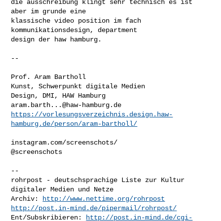
die ausschreibung klingt sehr technisch es ist 
aber im grunde eine

klassische video position im fach 
kommunikationsdesign, department

design der haw hamburg.

--

Prof. Aram Bartholl

Kunst, Schwerpunkt digitale Medien

aram.barth...@haw-hamburg.de
https://vorlesungsverzeichnis.design.haw-
hamburg.de/person/aram-bartholl/
instagram.com/screenschots/

@screenschots

--

rohrpost - deutschsprachige Liste zur Kultur 
digitaler Medien und Netze

Archiv: 
http://www.nettime.org/rohrpost
http://post.in-mind.de/pipermail/rohrpost/
Ent/Subskribieren: 
http://post.in-mind.de/cgi-