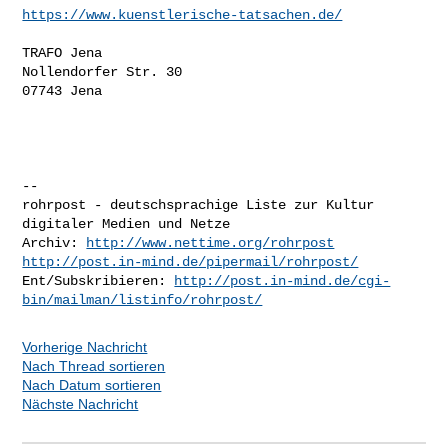
https://www.kuenstlerische-tatsachen.de/
TRAFO Jena

Nollendorfer Str. 30

07743 Jena

-- 

rohrpost - deutschsprachige Liste zur Kultur 
digitaler Medien und Netze

Archiv: 
http://www.nettime.org/rohrpost
http://post.in-mind.de/pipermail/rohrpost/
Ent/Subskribieren: 
http://post.in-mind.de/cgi-
bin/mailman/listinfo/rohrpost/
Vorherige Nachricht
Nach Thread sortieren
Nach Datum sortieren
Nächste Nachricht