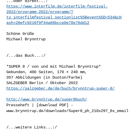
https://www.interfilm.de/interfilm-festival-
2022/programm-2022/programm/?
tx_interfilmfestival_sectionlist%5Bevent%5D=534&cH
ash=28efc9216f9f44a66bcce0e78e76dd12
Schöne Grüße

Michael Brynntrup

/...das Buch...:/

*SUPER 8 / von und mit Michael Brynntrup*

Gebunden, 400 Seiten, 170 × 240 mm,

357 Abbildungen (in Duoton/Farbe)

https://salzgeber.de/de/buch/brynntrup-super-8/
http://www.brynntrup.de/super8buch/
Presseheft | [download PDF] -
www.brynntrup.de/downloads/Super8_ph_210x297_6s_email
/...weitere Links...:/
