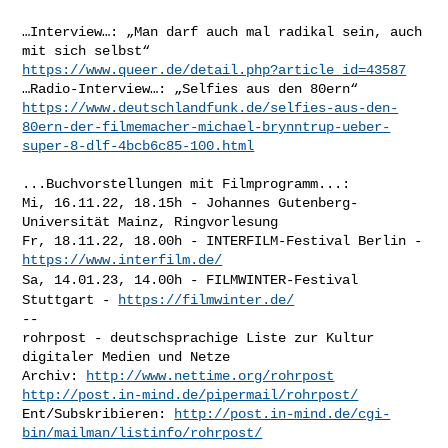
…Interview…: „Man darf auch mal radikal sein, auch 
https://www.queer.de/detail.php?article_id=43587
https://www.deutschlandfunk.de/selfies-aus-den-
80ern-der-filmemacher-michael-brynntrup-ueber-
super-8-dlf-4bcb6c85-100.html
...Buchvorstellungen mit Filmprogramm...:

Mi, 16.11.22, 18.15h - Johannes Gutenberg-
Universität Mainz, Ringvorlesung

Fr, 18.11.22, 18.00h - INTERFILM-Festival Berlin - 
https://www.interfilm.de/
Sa, 14.01.23, 14.00h - FILMWINTER-Festival
Stuttgart -
https://filmwinter.de/
--

rohrpost - deutschsprachige Liste zur Kultur 
digitaler Medien und Netze

Archiv: 
http://www.nettime.org/rohrpost
http://post.in-mind.de/pipermail/rohrpost/
Ent/Subskribieren: 
http://post.in-mind.de/cgi-
bin/mailman/listinfo/rohrpost/