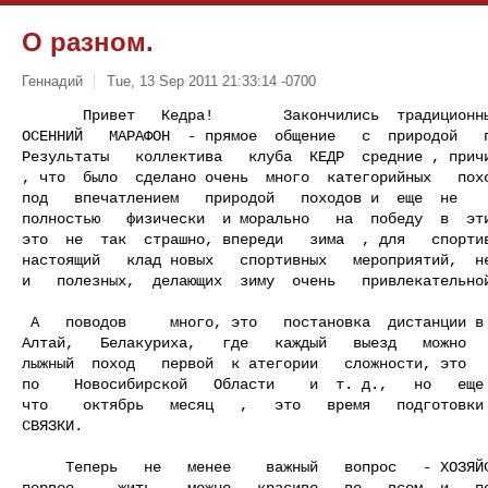
О разном.
Геннадий
Tue, 13 Sep 2011 21:33:14 -0700
       Привет   Кедра!        Закончились  традиционные   соревнования

ОСЕННИЙ   МАРАФОН  - прямое  общение   с  природой   п
Результаты   коллектива   клуба  КЕДР  средние , причи
, что  было  сделано очень  много  категорийных   похо
под   впечатлением   природой   походов и  еще  не    
полностью   физически  и морально   на  победу  в  эти
это  не  так  страшно, впереди   зима  , для   спортив
настоящий   клад новых   спортивных   мероприятий,  не
и   полезных,  делающих  зиму  очень   привлекательно
 А   поводов     много, это   постановка  дистанции в   районе  Республика

Алтай,   Белакуриха,   где   каждый   выезд   можно   
лыжный  поход   первой  к атегории   сложности, это   
по    Новосибирской   Области    и  т. д.,   но   еще 
что    октябрь   месяц   ,   это   время   подготовки 
СВЯЗКИ.

     Теперь   не   менее    важный   вопрос   - ХОЗЯЙСТВЕННЫЕ    ВОПРОСЫ:

первое   , жить    можно   красиво   во   всем  и   пе