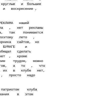
круглые   и  большие

 и   воскресение ,

а   ,   нет   рекламы

,   так    понимается

оэтому   лето   ,

рника   сайтов,  но

 БУМАГЕ     и

бещал   сделать

ет  ,   кроме

им    трудом,   можно

ов,   а   то   ,   что

 их   в   клубе   нет,

,   просто   надо

ания    в   этом
