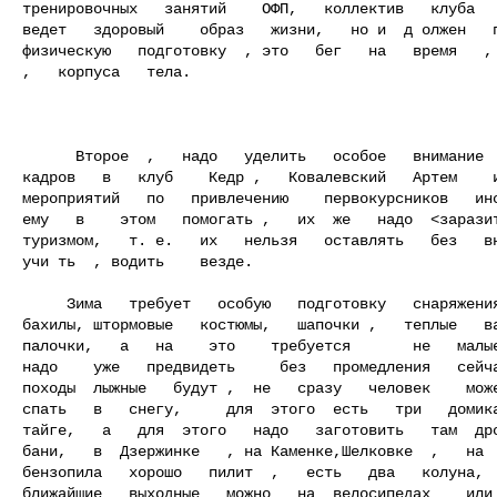
тренировочных   занятий    ОФП,   коллектив   клуба   
ведет   здоровый    образ   жизни,   но и  д олжен   п
физическую   подготовку  , это   бег   на   время   , 
,   корпуса   тела.

      Второе  ,   надо   уделить   особое   внимание     приему   новых

кадров   в   клуб    Кедр ,   Ковалевский   Артем    и
мероприятий   по   привлечению    первокурсников   инс
ему   в    этом   помогать ,   их  же   надо  <заразит
туризмом,   т. е.   их   нельзя   оставлять   без   вн
учи ть  , водить    везде.

     Зима   требует   особую   подготовку   снаряжения   ,   это   лыжи   ,

бахилы, штормовые   костюмы,   шапочки ,   теплые   ва
палочки,   а   на    это    требуется       не   малые
надо    уже   предвидеть     без   промедления   сейча
походы  лыжные   будут ,  не   сразу   человек    може
спать   в   снегу,     для  этого  есть   три   домика
тайге,   а   для  этого   надо   заготовить   там  дро
бани,   в  Дзержинке   , на Каменке,Шелковке  ,   на  
бензопила   хорошо   пилит  ,   есть   два   колуна,  
ближайшие   выходные   можно   на  велосипедах    или 