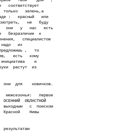
   соответствует

 только   зелень,а

де :   красный   или

мотреть,   не   буду

  они   у   нас   есть

   безразличие  к

нения,   специалистов

надо   их

редложишь ,   то

в,   есть   кому

инициатива    и

уки  растут  из

 ОСЕННИЙ  ОБЛАСТНОЙ

 выходным   с  поиском

 Красной    Нивы
