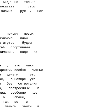
 КЕДР  не   только

оказать       свою

физика    рук  ,   ног

зложил    план

титутов  , будем

ь>   спортивным

имания,   надо   их

режки, особые   лыжные

   деньги,     это

с,   в ноябре  уже

т  без   сотрогания

,   построенных    в

ва,  особенно   где

 Б.   Елбаше,

 так   вот   в

  пешком   зайти   в
