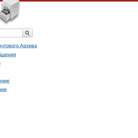
очтового Архива
общения
е
ение
ние