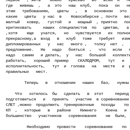
где   живешь  ,   а  это   наш  клуб,   пока   он   не
этим   требованиям,   цветы   ,   в   основном   это  
какие   цветы   у нас  в    Новосибирске , почти   вез
желтый   ковер,   густой   и   мощный  , приятно   пос
критиковать     наших  специалистов  по   цветам,   а 
,хотя    еще   учатся,   но   чувствуется   их  полное
прекрасному,а  вход   в   клуб   тоже   требует   изме
дипломированных   у   нас   много ,   толку  нет  ,   
предложение.   Не   надо   бояться  ,   что   если   п
надо   самим   и делать,  у   нас   большой   коллекти
работать,   хороший  пример    СКАЛОДРОМ,   тут   и   
исполнительность,   тут  и  голова   на   месте   и  р
правильных   мест.

        Теперь   в   отношении   наших   баз,   нужны  они  для    новичков.

    Что   хотелось  бы   сделать   в  этот     период   межсезонья:   первое

подготовиться   и   принять   участие  в соревновании 
СЛЕТ ,можно  продолжить  тренировочные   походы    по 
КП  ,   которые   в   районе    Нижнего    Коена   и  
большинство   участников   соревнования    не  были,

         Необходимо   провести    соревнование    по   результатам
