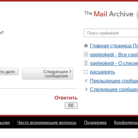
Ь?
Главная страница П
speleokedr - Все со
speleokedr - О списк
по дате
Следующее
расширять
сообщение
Предыдущее сообщ
Следующее сообще
Ответить
сылки
Часто возникающие вопросы
Поддержка
Конфиденц