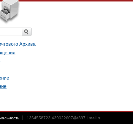
очтового Архива
общения
е
ение
ние
иальность
1364558723.439022607@f397.i.mail.ru