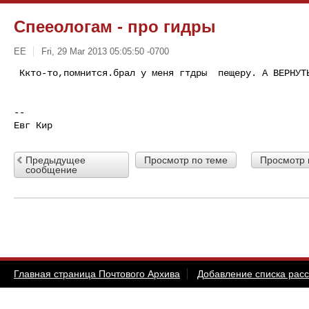
Спееологам - про гидры
ЕE
Fri, 29 Mar 2013 05:05:50 -0700
 Ккто-то,помнится.брал у меня гтдры  пещеру. А ВЕРНУТ
-- 

Евг Кир
Предыдущее
Просмотр по теме
Просмотр 
сообщение
Главная страница Почтового Архива
Добавление списка рас