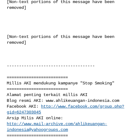
[Non-text portions of this message have been 
removed]

[Non-text portions of this message have been 
removed]

------------------------------------

=========================

Millis AKI mendukung kampanye "Stop Smoking"

=========================

Alamat penting terkait millis AKI

Blog resmi AKI: www.ahlikeuangan-indonesia.com 

Facebook AKI: 
http://www.facebook.com/group.php?
gid=6247303045
http://www.mail-archive.com/
ahlikeuangan-
indonesia@yahoogroups.com
=========================
