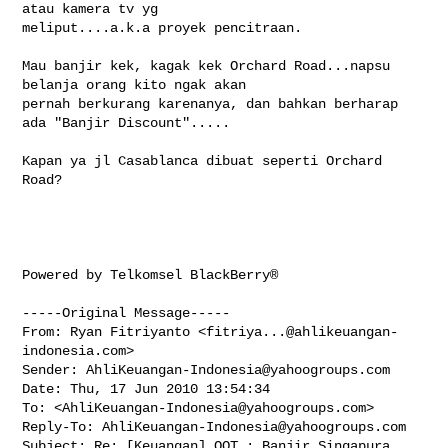
atau kamera tv yg 

meliput....a.k.a proyek pencitraan.

Mau banjir kek, kagak kek Orchard Road...napsu 
belanja orang kito ngak akan 

pernah berkurang karenanya, dan bahkan berharap 
ada "Banjir Discount".....

Kapan ya jl Casablanca dibuat seperti Orchard 
Road?

Powered by Telkomsel BlackBerry®

-----Original Message-----

From: Ryan Fitriyanto <
fitriya...@ahlikeuangan-
indonesia.com
>

Sender: 
AhliKeuangan-Indonesia@yahoogroups.com
Date: Thu, 17 Jun 2010 13:54:34 

To: <
AhliKeuangan-Indonesia@yahoogroups.com
>

Reply-To: 
AhliKeuangan-Indonesia@yahoogroups.com
Subject: Re: [Keuangan] OOT : Banjir Singapura
