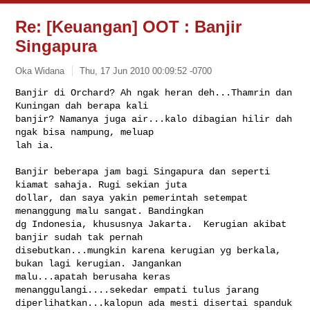
Re: [Keuangan] OOT : Banjir
Singapura
Oka Widana
Thu, 17 Jun 2010 00:09:52 -0700
Banjir di Orchard? Ah ngak heran deh...Thamrin dan 
Kuningan dah berapa kali 

banjir? Namanya juga air...kalo dibagian hilir dah 
ngak bisa nampung, meluap 

lah ia.
Banjir beberapa jam bagi Singapura dan seperti 
kiamat sahaja. Rugi sekian juta 

dollar, dan saya yakin pemerintah setempat 
menanggung malu sangat. Bandingkan 

dg Indonesia, khususnya Jakarta.  Kerugian akibat 
banjir sudah tak pernah 

disebutkan...mungkin karena kerugian yg berkala, 
bukan lagi kerugian. Jangankan 

malu...apatah berusaha keras 
menanggulangi....sekedar empati tulus jarang 

diperlihatkan...kalopun ada mesti disertai spanduk 