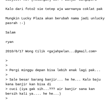
Kalo dari foto2 sie tetep aja warnanya coklat pak

Mungkin Lucky Plaza akan berubah nama jadi unlucky 
pasrah :-)

Salam

ryan

2010/6/17 Wong Cilik <
gajahpelan...@gmail.com
>

>

>

> Pergi minggu depan bisa lebih enak lagi pak...

>

> Sale besar barang banjir... he he... Kalo baju 
kena banjir kan bisa di

> cuci (iya gak sih...??? air banjir sana kan 
bersih kali ya.... he he...)

>
