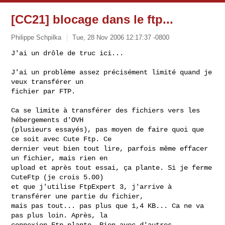
[CC21] blocage dans le ftp...
Philippe Schpilka
Tue, 28 Nov 2006 12:17:37 -0800
J'ai un drôle de truc ici...

J'ai un problème assez précisément limité quand je 
veux transférer un 

fichier par FTP.
Ca se limite à transférer des fichiers vers les 
hébergements d'OVH 

(plusieurs essayés), pas moyen de faire quoi que 
ce soit avec Cute Ftp. Ce 

dernier veut bien tout lire, parfois même effacer 
un fichier, mais rien en 

upload et après tout essai, ça plante. Si je ferme 
CuteFtp (je crois 5.00) 

et que j'utilise FtpExpert 3, j'arrive à 
transférer une partie du fichier, 

mais pas tout... pas plus que 1,4 KB... Ca ne va 
pas plus loin. Après, la 

connexion Ftp plante. Rien avec d'autres 