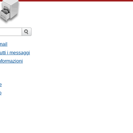
mail
utti i messaggi
Informazioni
e
o