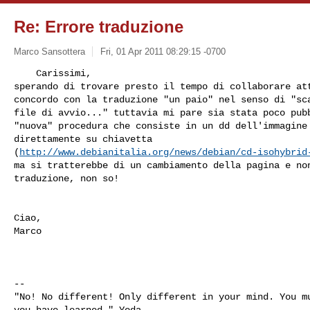
Re: Errore traduzione
Marco Sansottera
Fri, 01 Apr 2011 08:29:15 -0700
    Carissimi,

sperando di trovare presto il tempo di collaborare att
concordo con la traduzione "un paio" nel senso di "sca
file di avvio..." tuttavia mi pare sia stata poco pubb
"nuova" procedura che consiste in un dd dell'immagine 
direttamente su chiavetta

(
http://www.debianitalia.org/news/debian/cd-isohybrid
ma si tratterebbe di un cambiamento della pagina e non
traduzione, non so!
Ciao,

Marco

-- 

"No! No different! Only different in your mind. You mu
you have learned." Yoda
