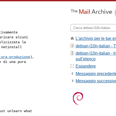
ivamente

ricare alcuni

L’archivio per le tue e
licizzata la

debian-l10n-italian - T
netinstall

debian-l10n-italian - 
-ora-produzione
),

sull’elenco
 di una pura

Espandere
Messaggio precedent
Messaggio successiv
st unlearn what
