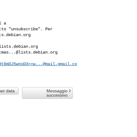
tto "unsubscribe". Per

ts.debian.org
lists.debian.org
tmas...@lists.debian.org
9t8mDJ5wnoD3==w...@mail.gmail.co
per data
Messaggio
successivo