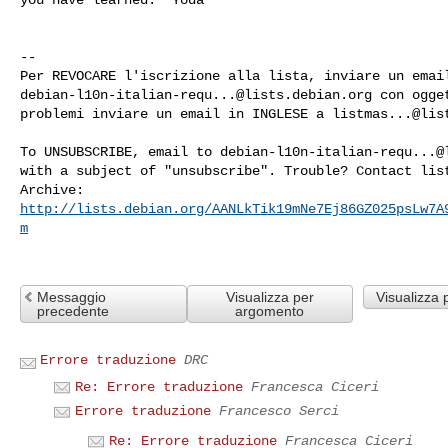
-- 

debian-l10n-italian-requ...@lists.debian.org
 con ogge
problemi inviare un email in INGLESE a 
listmas...@lis
To UNSUBSCRIBE, email to 
debian-l10n-italian-requ...@
with a subject of "unsubscribe". Trouble? Contact 
lis
http://lists.debian.org/
AANLkTik19mNe7Ej86GZ025psLw7A
m
Messaggio
Visualizza per
Visualizza 
precedente
argomento
Errore traduzione
DRC
Re: Errore traduzione
Francesca Ciceri
Errore traduzione
Francesco Serci
Re: Errore traduzione
Francesca Ciceri