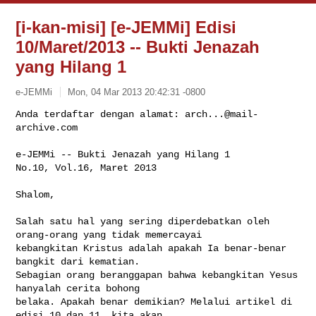
[i-kan-misi] [e-JEMMi] Edisi
10/Maret/2013 -- Bukti Jenazah
yang Hilang 1
e-JEMMi
Mon, 04 Mar 2013 20:42:31 -0800
Anda terdaftar dengan alamat: 
arch...@mail-
archive.com
e-JEMMi -- Bukti Jenazah yang Hilang 1

No.10, Vol.16, Maret 2013
Shalom,

Salah satu hal yang sering diperdebatkan oleh 
orang-orang yang tidak memercayai 

kebangkitan Kristus adalah apakah Ia benar-benar 
bangkit dari kematian. 

Sebagian orang beranggapan bahwa kebangkitan Yesus 
hanyalah cerita bohong 

belaka. Apakah benar demikian? Melalui artikel di 
edisi 10 dan 11, kita akan 
