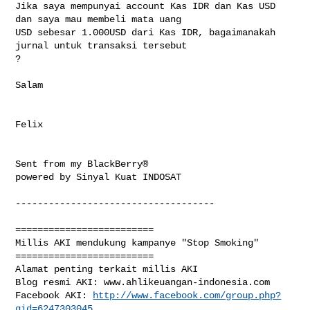
Jika saya mempunyai account Kas IDR dan Kas USD 
dan saya mau membeli mata uang 

USD sebesar 1.000USD dari Kas IDR, bagaimanakah 
jurnal untuk transaksi tersebut 

?

Salam

Felix

Sent from my BlackBerry®

powered by Sinyal Kuat INDOSAT

------------------------------------

=========================

Millis AKI mendukung kampanye "Stop Smoking"

=========================

Alamat penting terkait millis AKI

Blog resmi AKI: www.ahlikeuangan-indonesia.com 

Facebook AKI: 
http://www.facebook.com/group.php?
gid=6247303045