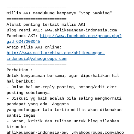
=========================

Millis AKI mendukung kampanye "Stop Smoking"

=========================

Alamat penting terkait millis AKI

Blog resmi AKI: www.ahlikeuangan-indonesia.com 

Facebook AKI: 
http://www.facebook.com/group.php?
gid=6247303045
http://www.mail-archive.com/
ahlikeuangan-
indonesia@yahoogroups.com
=========================

Perhatian : 

Untuk kenyamanan bersama, agar diperhatikan hal-
hal berikut: 

- Dalam hal me-reply posting, potong/edit ekor 
posting sebelumnya

- Diskusi yg baik adalah bila saling menghormati 
pendapat yang ada. Anggota 

yang melanggar tata tertib millis akan dikenakan 
sanksi tegas

- Saran, kritik dan tulisan untuk blog silahkan 
ahlikeuangan-indonesia-ow...@yahoogroups.comyahoo
! 