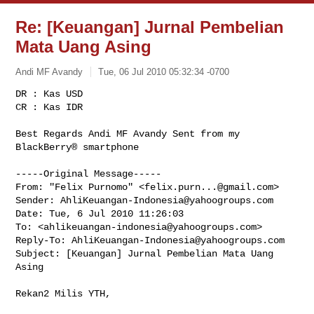
Re: [Keuangan] Jurnal Pembelian
Mata Uang Asing
Andi MF Avandy
Tue, 06 Jul 2010 05:32:34 -0700
DR : Kas USD

CR : Kas IDR

Best Regards Andi MF Avandy Sent from my 
BlackBerry® smartphone
-----Original Message-----

From: "Felix Purnomo" <
felix.purn...@gmail.com
>

Sender: 
AhliKeuangan-Indonesia@yahoogroups.com
Date: Tue, 6 Jul 2010 11:26:03 

To: <
ahlikeuangan-indonesia@yahoogroups.com
>

Reply-To: 
AhliKeuangan-Indonesia@yahoogroups.com
Subject: [Keuangan] Jurnal Pembelian Mata Uang 
Asing

Rekan2 Milis YTH,
