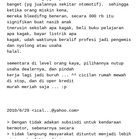
banget (yg jualannya sekitar otomotif).  sehingga 
ketika orang miskin kena,

mereka bleedifng beneran, secara 300 rb itu 
signifikan buat nasib anak

tnerusin sekolah apa kagak, beli buku pelajaran 
apa kagak, bayar listrik apa

kagak, udah waktunya beralif profesi jadi pengemis 
dan nyolong atau usaha

halal.

sementara di level orang kaya, pilihannya nutup 
usaha dealernya, dan pindah

kerja lagi jadi buruh ... ^^ cicilan rumah mewah 
di stop, dan di oper kredit

murah meriah saja ... :p

2010/6/29 <
ical...@yahoo.com
>

> Dengan tidak adakan subsisdi untuk kendaraan 
bermotor, sebenarnya secara

> tidak langsung masyarakat dituntut menjadi lebih 