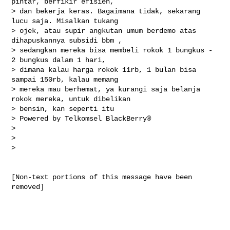
pintar, berfikir efisien,

> dan bekerja keras. Bagaimana tidak, sekarang 
lucu saja. Misalkan tukang

> ojek, atau supir angkutan umum berdemo atas 
dihapuskannya subsidi bbm ,

> sedangkan mereka bisa membeli rokok 1 bungkus - 
2 bungkus dalam 1 hari,

> dimana kalau harga rokok 11rb, 1 bulan bisa 
sampai 150rb, kalau memang

> mereka mau berhemat, ya kurangi saja belanja 
rokok mereka, untuk dibelikan

> bensin, kan seperti itu

> Powered by Telkomsel BlackBerry®

>

>

>

[Non-text portions of this message have been 
removed]
