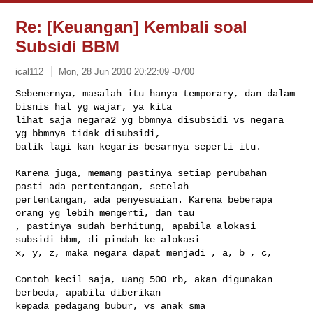
Re: [Keuangan] Kembali soal
Subsidi BBM
ical112
Mon, 28 Jun 2010 20:22:09 -0700
Sebenernya, masalah itu hanya temporary, dan dalam 
bisnis hal yg wajar, ya kita 

lihat saja negara2 yg bbmnya disubsidi vs negara 
yg bbmnya tidak disubsidi, 

balik lagi kan kegaris besarnya seperti itu.
Karena juga, memang pastinya setiap perubahan 
pasti ada pertentangan, setelah 

pertentangan, ada penyesuaian. Karena beberapa 
orang yg lebih mengerti, dan tau 

, pastinya sudah berhitung, apabila alokasi 
subsidi bbm, di pindah ke alokasi 

x, y, z, maka negara dapat menjadi , a, b , c,

Contoh kecil saja, uang 500 rb, akan digunakan 
berbeda, apabila diberikan 

kepada pedagang bubur, vs anak sma
