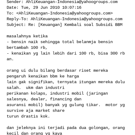
Sender: 
AhliKeuangan-Indonesia@yahoogroups.com
Date: Tue, 29 Jun 2010 10:07:16 

To: <
AhliKeuangan-Indonesia@yahoogroups.com
>

Reply-To: 
AhliKeuangan-Indonesia@yahoogroups.com
Subject: Re: [Keuangan] Kembali soal Subsidi BBM

masalahnya ketika

- bensin naik sehingga total belanmja bensin 
bertambah 100 rb,

- kenaikan yg lain lebih dari 100 rb, bisa 300 rb 
an.

orang ui dulu bilang berdasar riset mereka 
pengaruh kenaikan bbm ke harga

lain gak signifikan, ternyata itungan mereka dulu 
salah.  ukm dan industri

perikanan kolaps, industri mobil (jaringan 
salesnya, dealer, financing dan

asuransi mobil) banyak yg gulung tikar.  motor yg 
survive aja market share

turun drastis kok.

dan jeleknya ini terjadi pada dua golongan, orang 
kecil dan orang yg kaya
