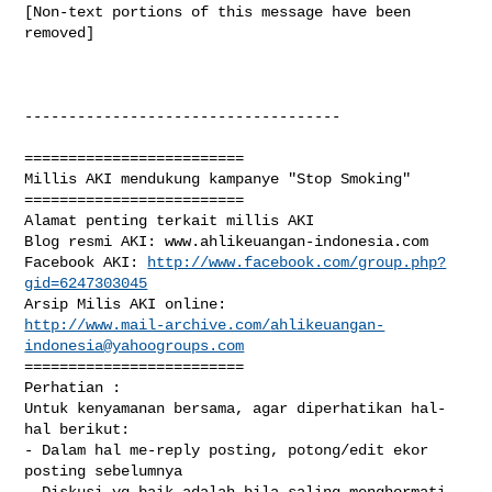
[Non-text portions of this message have been 
removed]

------------------------------------

=========================

Millis AKI mendukung kampanye "Stop Smoking"

=========================

Alamat penting terkait millis AKI

Blog resmi AKI: www.ahlikeuangan-indonesia.com 

Facebook AKI: 
http://www.facebook.com/group.php?
gid=6247303045
http://www.mail-archive.com/
ahlikeuangan-
indonesia@yahoogroups.com
=========================

Perhatian : 

Untuk kenyamanan bersama, agar diperhatikan hal-
hal berikut: 

- Dalam hal me-reply posting, potong/edit ekor 
posting sebelumnya

- Diskusi yg baik adalah bila saling menghormati 