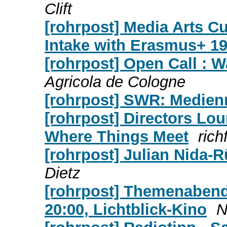
Clift
[rohrpost] Media Arts Cul
Intake with Erasmus+ 19
[rohrpost] Open Call : 
Agricola de Cologne
[rohrpost] SWR: Medienr
[rohrpost] Directors Lo
Where Things Meet
rich
[rohrpost] Julian Nida-
Dietz
[rohrpost] Themenabend
20:00, Lichtblick-Kino
N