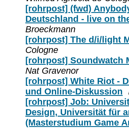
[rohrpost] (fwd) Anybody
Deutschland - live on th
Broeckmann
[rohrpost] The d/i/light
Cologne
[rohrpost] Soundwatch M
Nat Gravenor
[rohrpost] White Riot -
und Online-Diskussion
[rohrpost] Job: Univers
Design, Universität für
(Masterstudium Game Ar