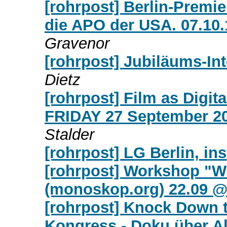
[rohrpost] Berlin-Premi
die APO der USA. 07.10.
Gravenor
[rohrpost] Jubiläums-In
Dietz
[rohrpost] Film as Digit
FRIDAY 27 September 20
Stalder
[rohrpost] LG Berlin, ins
[rohrpost] Workshop "W
(monoskop.org) 22.09 @
[rohrpost] Knock Down t
Kongress - Doku über A