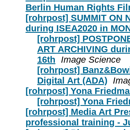
Berlin Human Rights Fil
[rohrpost] SUMMIT ON
during ISEA2020 in MO
[rohrpost] POSTPO
ART ARCHIVING duri
16th
Image Science
[rohrpost] Banz&Bowin
Digital Art (ADA)
Ima
[rohrpost] Yona Friedm
[rohrpost] Yona Frie
[rohrpost] Media Art Pres
professional training - 