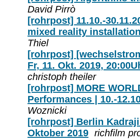
David Pirrò
[rohrpost] 11.10.-30.11.2
mixed reality installatio
Thiel
[rohrpost] [wechselstr
Fr, 11. Okt. 2019, 20:00
christoph theiler
[rohrpost] MORE WORLD
Performances | 10.-12.10
Woznicki
[rohrpost] Berlin Kadraj
Oktober 2019
richfilm p