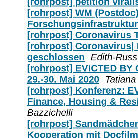
[rohrpost] petition virali
[rohrpost] WM (Postdoc)
Forschungsinfrastruktur 
[rohrpost] Coronavirus
[rohrpost] Coronavirus| 
geschlossen
Edith-Rus
[rohrpost] EVICTED BY
29.-30. Mai 2020
Tatiana
[rohrpost] Konferenz: 
Finance, Housing & Resi
Bazzichelli
[rohrpost] Sandmädchen
Kooperation mit Docfil