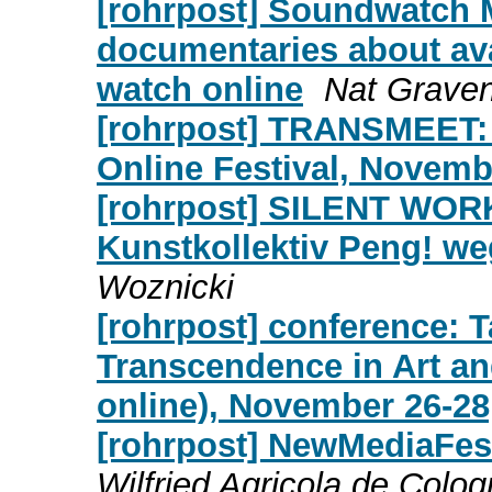
[rohrpost] Soundwatch M
documentaries about av
watch online
Nat Grave
[rohrpost] TRANSMEET: I
Online Festival, Novemb
[rohrpost] SILENT WORK
Kunstkollektiv Peng! w
Woznicki
[rohrpost] conference: 
Transcendence in Art a
online), November 26-28
[rohrpost] NewMediaFes
Wilfried Agricola de Colo