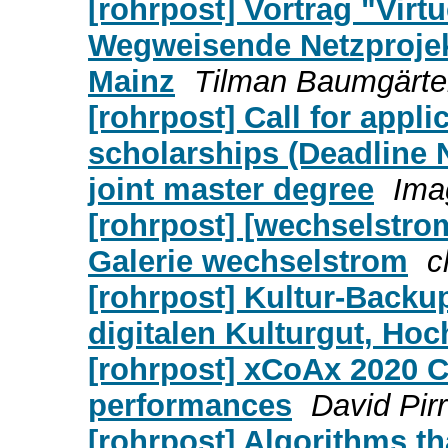
[rohrpost] Vortrag "Virt
Wegweisende Netzprojek
Mainz
Tilman Baumgärte
[rohrpost] Call for appli
scholarships (Deadline N
joint master degree
Ima
[rohrpost] [wechselstrom
Galerie wechselstrom
c
[rohrpost] Kultur-Backu
digitalen Kulturgut, Ho
[rohrpost] xCoAx 2020 Ca
performances
David Pir
[rohrpost] Algorithms t