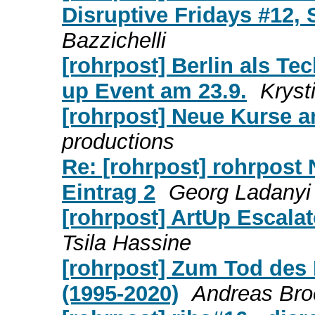
Disruptive Fridays #12,
Bazzichelli
[rohrpost] Berlin als 
up Event am 23.9.
Kryst
[rohrpost] Neue Kurse 
productions
Re: [rohrpost] rohrpos
Eintrag 2
Georg Ladanyi
[rohrpost] ArtUp Escalat
Tsila Hassine
[rohrpost] Zum Tod des 
(1995-2020)
Andreas Br