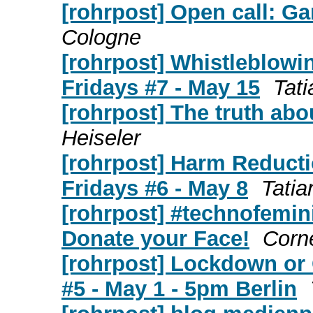
[rohrpost] Open call: G
Cologne
[rohrpost] Whistleblowi
Fridays #7 - May 15
Tati
[rohrpost] The truth abou
Heiseler
[rohrpost] Harm Reducti
Fridays #6 - May 8
Tatia
[rohrpost] #technofemini
Donate your Face!
Corne
[rohrpost] Lockdown or 
#5 - May 1 - 5pm Berlin