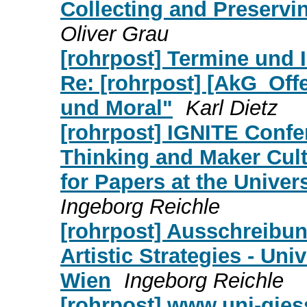
Collecting and Preservi
Oliver Grau
[rohrpost] Termine und 
Re: [rohrpost] [AkG_Off
und Moral"
Karl Dietz
[rohrpost] IGNITE Conf
Thinking and Maker Cultu
for Papers at the Univers
Ingeborg Reichle
[rohrpost] Ausschreibung
Artistic Strategies - Un
Wien
Ingeborg Reichle
[rohrpost] www.uni-gies