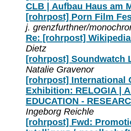
CLB | Aufbau Haus am M
[rohrpost] Porn Film Fe
j. grenzfurthner/monochr
Re: [rohrpost] Wikipedia 
Dietz
[rohrpost] Soundwatch 
Natalie Gravenor
[rohrpost] Internationa
Exhibition: RELOGIA 
EDUCATION - RESEARCH 
Ingeborg Reichle
[rohrpost] Fwd: Promoti