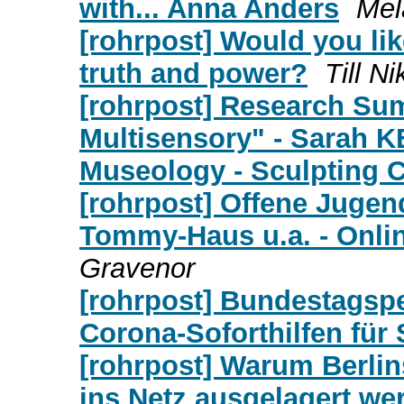
with... Anna Anders
Mel
[rohrpost] Would you lik
truth and power?
Till N
[rohrpost] Research Sum
Multisensory" - Sarah 
Museology - Sculpting C
[rohrpost] Offene Jugend
Tommy-Haus u.a. - Onlin
Gravenor
[rohrpost] Bundestagspe
Corona-Soforthilfen für
[rohrpost] Warum Berlin
ins Netz ausgelagert we