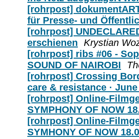
[rohrpost] dokumentART 
für Presse- und Öffentli
[rohrpost] UNDECLARE
erschienen
Krystian Woz
[rohrpost] ribs #06 - So
SOUND OF NAIROBI
Th
[rohrpost] Crossing Bo
care & resistance · Jun
[rohrpost] Online-Film
SYMPHONY OF NOW 18.0
[rohrpost] Online-Film
SYMHONY OF NOW 18.06