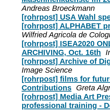
Andreas Broeckmann
[rohrpost] USA Wahl spe
[rohrpost] ALPHABET pr
Wilfried Agricola de Colo
[rohrpost] ISEA2020 
ARCHIVING, Oct. 16th
I
[rohrpost] Archive of Di
Image Science
[rohrpost] films for futu
Contributions
Greta Alg
[rohrpost] Media Art Pres
professional training - 