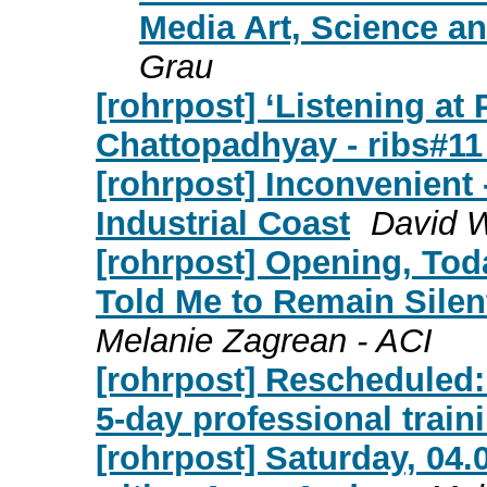
Media Art, Science a
Grau
[rohrpost] ‘Listening at
Chattopadhyay - ribs#11
[rohrpost] Inconvenient 
Industrial Coast
David W
[rohrpost] Opening, Tod
Told Me to Remain Silent
Melanie Zagrean - ACI
[rohrpost] Rescheduled: 
5-day professional train
[rohrpost] Saturday, 04.