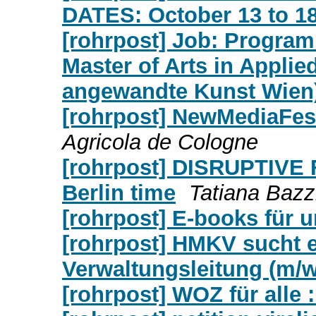
DATES: October 13 to 18
[rohrpost] Job: Progra
Master of Arts in Applie
angewandte Kunst Wien
[rohrpost] NewMediaFest
Agricola de Cologne
[rohrpost] DISRUPTIVE F
Berlin time
Tatiana Bazzi
[rohrpost] E-books für u
[rohrpost] HMKV sucht 
Verwaltungsleitung (m/w
[rohrpost] WOZ für alle 