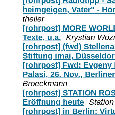
[rohrpost] Radiotipp - S
heimgeigen, Vater" - Hö
theiler
[rohrpost] MORE WORLD 
Texte, u.a.
Krystian Wozn
[rohrpost] (fwd) Stellena
Stiftung imai, Düsseldor
[rohrpost] Fwd: Evgeny
Palasí, 26. Nov., Berlin
Broeckmann
[rohrpost] STATION ROS
Eröffnung heute
Statio
[rohrpost] in Berlin: Vi