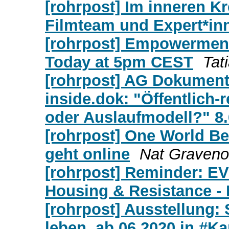
[rohrpost] Im inneren Kr
Filmteam und Expert*inn
[rohrpost] Empowerment 
Today at 5pm CEST
Tat
[rohrpost] AG Dokumenta
inside.dok: "Öffentlich-
oder Auslaufmodell?" 8.6
[rohrpost] One World Be
geht online
Nat Graveno
[rohrpost] Reminder: E
Housing & Resistance -
[rohrpost] Ausstellung:
leben, ab 06.2020 in #Ka