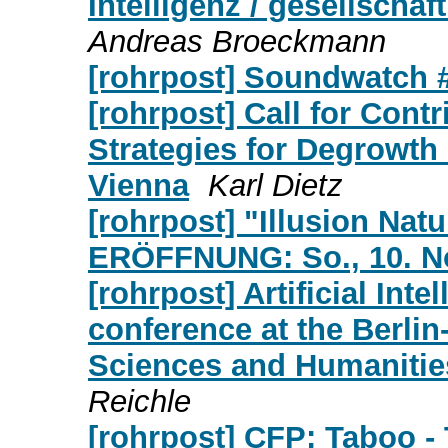
Intelligenz / gesellschaf
Andreas Broeckmann
[rohrpost] Soundwatch 
[rohrpost] Call for Cont
Strategies for Degrowth 
Vienna
Karl Dietz
[rohrpost] "Illusion Na
ERÖFFNUNG: So., 10. No
[rohrpost] Artificial Inte
conference at the Berl
Sciences and Humanitie
Reichle
[rohrpost] CFP: Taboo -