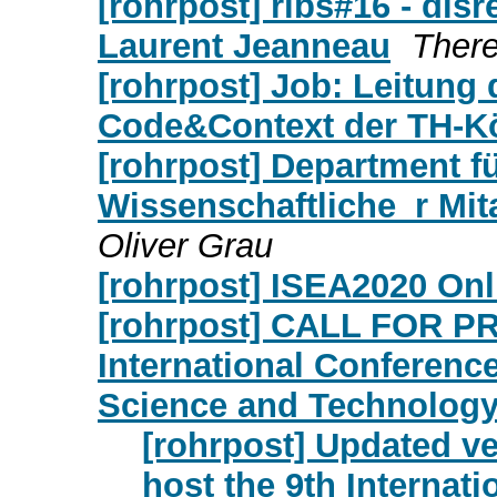
[rohrpost] ribs#16 - dis
Laurent Jeanneau
There
[rohrpost] Job: Leitung
Code&Context der TH-K
[rohrpost] Department f
Wissenschaftliche_r Mita
Oliver Grau
[rohrpost] ISEA2020 Onl
[rohrpost] CALL FOR P
International Conference
Science and Technology
[rohrpost] Updated 
host the 9th Internati