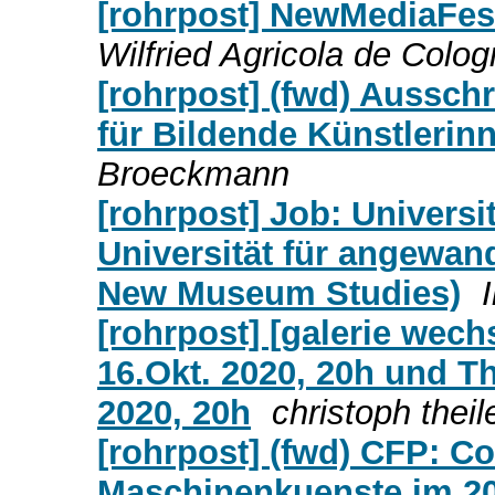
[rohrpost] NewMediaFes
Wilfried Agricola de Colo
[rohrpost] (fwd) Aussc
für Bildende Künstlerin
Broeckmann
[rohrpost] Job: Univers
Universität für angewa
New Museum Studies)
[rohrpost] [galerie wech
16.Okt. 2020, 20h und T
2020, 20h
christoph theil
[rohrpost] (fwd) CFP: Co
Maschinenkuenste im 20.