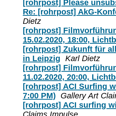
[rohrpost] Please unsub
Re: [rohrpost] AkG-Konf
Dietz
[rohrpost] Filmvorführu
15.02.2020, 18:00, Licht
[rohrpost] Zukunft für a
in Leipzig
Karl Dietz
[rohrpost] Filmvorführ
11.02.2020, 20:00, Licht
[rohrpost] ACI Surfing w
7:00 PM)
Gallery Art Cla
[rohrpost] ACI surfing 
Claims Impulse